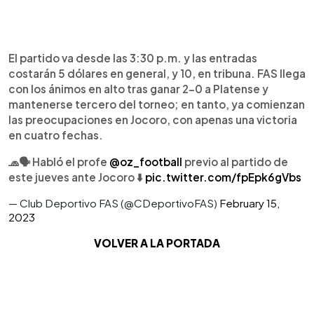
El partido va desde las 3:30 p.m. y las entradas
costarán 5 dólares en general, y 10, en tribuna. FAS llega
con los ánimos en alto tras ganar 2-0 a Platense y
mantenerse tercero del torneo; en tanto, ya comienzan
las preocupaciones en Jocoro, con apenas una victoria
en cuatro fechas.
🧢🗣 Habló el profe
@oz_football
previo al partido de
este jueves ante Jocoro ⬇️
pic.twitter.com/fpEpk6gVbs
— Club Deportivo FAS (@CDeportivoFAS)
February 15,
2023
VOLVER A LA PORTADA