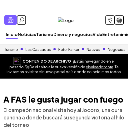
Inicio
Noticias
Turismo
Dinero y negocios
Vida
Entretenim
Turismo
Las Cascadas
Peter Parker
Nativos
Negocios
CONTENIDO DE ARCHIVO:
¡Estás navegando en el
pasado! 🚀 Da el salto a la nueva versión de
elsalvador.com
. Te
invitamos a visitar el nuevo portal país donde coincidimos todos.
A FAS le gusta jugar con fuego
El campeón nacional visita hoy al Jocoro, una dura
cancha a donde buscará su segunda victoria al hilo
del torneo