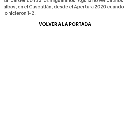
sin perder contra los migueleños. Águila no vence a los
albos, en el Cuscatlán, desde el Apertura 2020 cuando
lo hicieron 1-2.
VOLVER A LA PORTADA