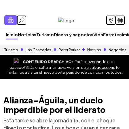
Inicio
Noticias
Turismo
Dinero y negocios
Vida
Entretenim
Turismo
Las Cascadas
Peter Parker
Nativos
Negocios
CONTENIDO DE ARCHIVO:
¡Estás navegando en el
pasado! 🚀 Da el salto a la nueva versión de
elsalvador.com
. Te
invitamos a visitar el nuevo portal país donde coincidimos todos.
Alianza-Águila, un duelo
imperdible por el liderato
Esta tarde se abre la jornada 15, con el choque
directo por la cima. Los albos quieren alcanzar a