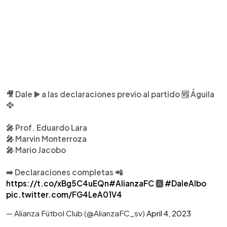
🎥 Dale ▶️ a las declaraciones previo al partido 🆚 Águila
🦅
🎤 Prof. Eduardo Lara
🎤 Marvin Monterroza
🎤 Mario Jacobo
➡️ Declaraciones completas 📲
https://t.co/xBg5C4uEQn
#AlianzaFC
🅰️
#DaleAlbo
pic.twitter.com/FG4LeA01V4
— Alianza Fútbol Club (@AlianzaFC_sv)
April 4, 2023