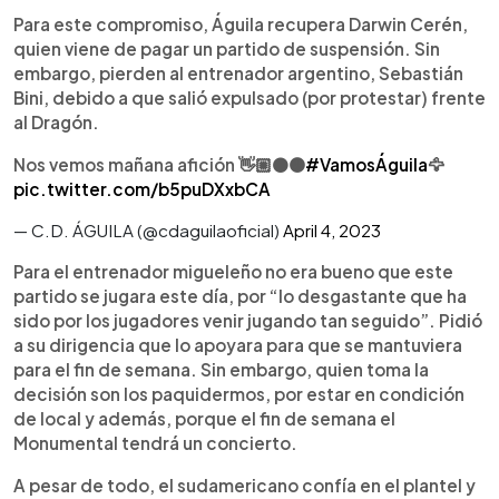
Para este compromiso, Águila recupera Darwin Cerén,
quien viene de pagar un partido de suspensión. Sin
embargo, pierden al entrenador argentino, Sebastián
Bini, debido a que salió expulsado (por protestar) frente
al Dragón.
Nos vemos mañana afición 👋🏼⚫️🟠
#VamosÁguila
🦅
pic.twitter.com/b5puDXxbCA
— C.D. ÁGUILA (@cdaguilaoficial)
April 4, 2023
Para el entrenador migueleño no era bueno que este
partido se jugara este día, por “lo desgastante que ha
sido por los jugadores venir jugando tan seguido”. Pidió
a su dirigencia que lo apoyara para que se mantuviera
para el fin de semana. Sin embargo, quien toma la
decisión son los paquidermos, por estar en condición
de local y además, porque el fin de semana el
Monumental tendrá un concierto.
A pesar de todo, el sudamericano confía en el plantel y