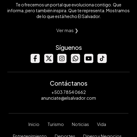
Te ofrecemos un portal que evoluciona contigo. Que
informa, pero también inspira. Que te representa. Mostramos
de lo que está hecho El Salvador.
Ver mas ❯
Síguenos
Contáctanos
+503 7854 0662
anunciate@elsalvador.com
Inicio
Turismo
Noticias
Vida
Entretenimiento
Deportes
Dinero y Negocios