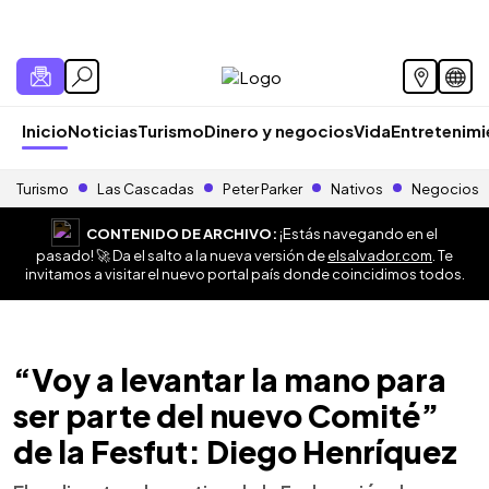
Inicio
Noticias
Turismo
Dinero y negocios
Vida
Entretenim
Turismo
Las Cascadas
Peter Parker
Nativos
Negocios
CONTENIDO DE ARCHIVO:
¡Estás navegando en el
pasado! 🚀 Da el salto a la nueva versión de
elsalvador.com
. Te
invitamos a visitar el nuevo portal país donde coincidimos todos.
“Voy a levantar la mano para
ser parte del nuevo Comité”
de la Fesfut: Diego Henríquez