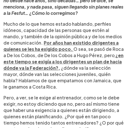
no desde hace años, sino décadas… pero se dice, se
menciona, y nada pasa, siguen llegando sin planes reales
a la Fesfut… ¿Cómo lo corregimos?
Mucho de lo que hemos estado hablando, perfiles
idóneos, capacidad de las personas que estén al
mando, y también de la opinión pública y de los medios
de comunicación.
Por años han existido dirigentes a
quienes se les ha exigido poco.
O sea, se pasó de Roca
a De los Cobos, de De los Cobos a Hugo Pérez, pero
¿en
este tiempo se exigía a los dirigentes un plan de hacia
dónde va la Federación?,
¿dónde va la selección
mayor, dónde van las selecciones juveniles, quién
habla? Hablamos de que empatamos con Jamaica, que
le ganamos a Costa Rica.
Pero, a ver, se le exige al entrenador, como se le debe
exigir, no estoy diciendo que no, pero así mismo tiene
que haber una exigencia a quienes están dirigiendo, a
quienes están planificando. ¿Por qué en tan poco
tiempo hemos tenido tantos entrenadores? ¿O por qué