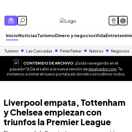
Inicio
Noticias
Turismo
Dinero y negocios
Vida
Entretenim
Turismo
Las Cascadas
Peter Parker
Nativos
Negocios
CONTENIDO DE ARCHIVO:
¡Estás navegando en el
pasado! 🚀 Da el salto a la nueva versión de
elsalvador.com
. Te
invitamos a visitar el nuevo portal país donde coincidimos todos.
Liverpool empata, Tottenham
y Chelsea empiezan con
triunfos la Premier League