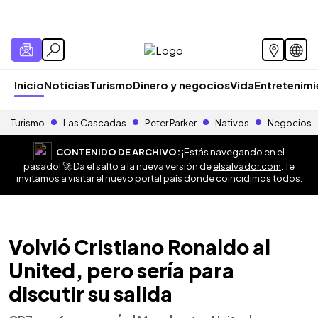
Inicio
Noticias
Turismo
Dinero y negocios
Vida
Entretenim
Turismo
Las Cascadas
Peter Parker
Nativos
Negocios
CONTENIDO DE ARCHIVO:
¡Estás navegando en el
pasado! 🚀 Da el salto a la nueva versión de
elsalvador.com
. Te
invitamos a visitar el nuevo portal país donde coincidimos todos.
Volvió Cristiano Ronaldo al
United, pero sería para
discutir su salida