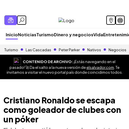
Inicio
Noticias
Turismo
Dinero y negocios
Vida
Entretenim
Turismo
Las Cascadas
Peter Parker
Nativos
Negocios
CONTENIDO DE ARCHIVO:
¡Estás navegando en el
pasado! 🚀 Da el salto a la nueva versión de
elsalvador.com
. Te
invitamos a visitar el nuevo portal país donde coincidimos todos.
Cristiano Ronaldo se escapa
como goleador de clubes con
un póker