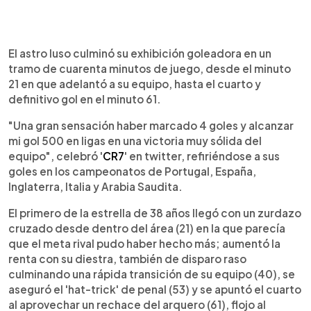
El astro luso culminó su exhibición goleadora en un
tramo de cuarenta minutos de juego, desde el minuto
21 en que adelantó a su equipo, hasta el cuarto y
definitivo gol en el minuto 61.
"Una gran sensación haber marcado 4 goles y alcanzar
mi gol 500 en ligas en una victoria muy sólida del
equipo", celebró '
CR7
' en twitter, refiriéndose a sus
goles en los campeonatos de Portugal, España,
Inglaterra, Italia y Arabia Saudita.
El primero de la estrella de 38 años llegó con un zurdazo
cruzado desde dentro del área (21) en la que parecía
que el meta rival pudo haber hecho más; aumentó la
renta con su diestra, también de disparo raso
culminando una rápida transición de su equipo (40), se
aseguró el 'hat-trick' de penal (53) y se apuntó el cuarto
al aprovechar un rechace del arquero (61), flojo al