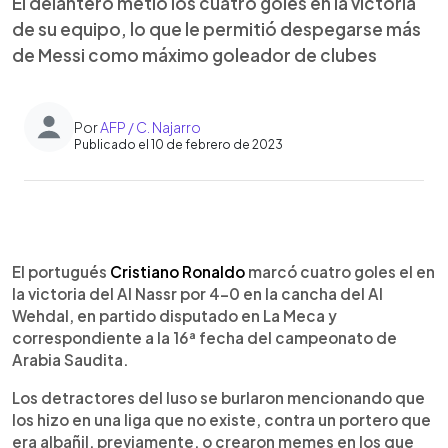
El delantero metió los cuatro goles en la victoria
de su equipo, lo que le permitió despegarse más
de Messi como máximo goleador de clubes
Por
AFP / C. Najarro
Publicado el 10 de febrero de 2023
0:00
►
Escuchar artículo
El portugués
Cristiano Ronaldo
marcó cuatro goles el en
la victoria del Al Nassr por 4-0 en la cancha del Al
Wehdal, en partido disputado en La Meca y
correspondiente a la 16ª fecha del campeonato de
Arabia Saudita.
Los detractores del luso se burlaron mencionando que
los hizo en una liga que no existe, contra un portero que
era albañil, previamente, o crearon memes en los que