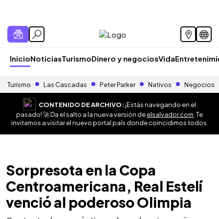
Inicio
Noticias
Turismo
Dinero y negocios
Vida
Entretenim
Turismo
Las Cascadas
Peter Parker
Nativos
Negocios
CONTENIDO DE ARCHIVO:
¡Estás navegando en el
pasado! 🚀 Da el salto a la nueva versión de
elsalvador.com
. Te
invitamos a visitar el nuevo portal país donde coincidimos todos.
Sorpresota en la Copa
Centroamericana, Real Estelí
venció al poderoso Olimpia