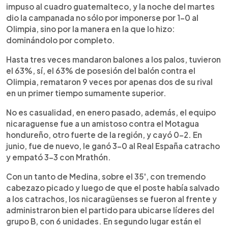
impuso al cuadro guatemalteco, y la noche del martes
dio la campanada no sólo por imponerse por 1-0 al
Olimpia, sino por la manera en la que lo hizo:
dominándolo por completo.
Hasta tres veces mandaron balones a los palos, tuvieron
el 63%, sí, el 63% de posesión del balón contra el
Olimpia, remataron 9 veces por apenas dos de su rival
en un primer tiempo sumamente superior.
No es casualidad, en enero pasado, además, el equipo
nicaraguense fue a un amistoso contra el Motagua
hondureño, otro fuerte de la región, y cayó 0-2. En
junio, fue de nuevo, le ganó 3-0 al Real España catracho
y empató 3-3 con Mrathón.
Con un tanto de Medina, sobre el 35', con tremendo
cabezazo picado y luego de que el poste había salvado
a los catrachos, los nicaragüenses se fueron al frente y
administraron bien el partido para ubicarse líderes del
grupo B, con 6 unidades. En segundo lugar están el