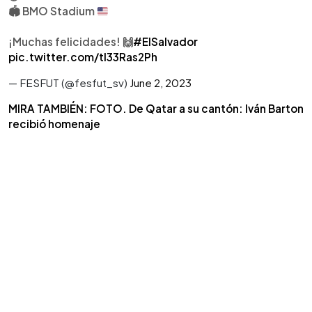
🏟
BMO Stadium
¡Muchas felicidades! 🙌
#ElSalvador
pic.twitter.com/tI33Ras2Ph
— FESFUT (@fesfut_sv)
June 2, 2023
MIRA TAMBIÉN: FOTO. De Qatar a su cantón: Iván Barton
recibió homenaje