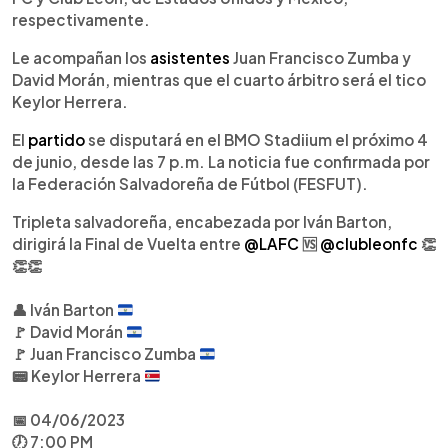
respectivamente.
Le acompañan los
asistentes
Juan Francisco Zumba y
David Morán, mientras que el cuarto árbitro será el tico
Keylor Herrera.
El
partido
se disputará en el BMO Stadiium el próximo 4
de junio, desde las 7 p.m. La noticia fue confirmada por
la Federación Salvadoreña de Fútbol (FESFUT).
Tripleta salvadoreña, encabezada por Iván Barton,
dirigirá la Final de Vuelta entre
@LAFC
🆚
@clubleonfc
👏
👏👏
👤
Iván Barton
🚩
David Morán
🚩
Juan Francisco Zumba
📟
Keylor Herrera
📅 04/06/2023
🕖 7:00 PM