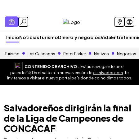
Inicio
Noticias
Turismo
Dinero y negocios
Vida
Entretenim
Turismo
Las Cascadas
Peter Parker
Nativos
Negocios
CONTENIDO DE ARCHIVO:
¡Estás navegando en el
pasado! 🚀 Da el salto a la nueva versión de
elsalvador.com
. Te
invitamos a visitar el nuevo portal país donde coincidimos todos.
Salvadoreños dirigirán la final
de la Liga de Campeones de
CONCACAF