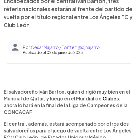
Encabezados por el central Iván Barton, tres
réferis nacionales estarán al frente del partido de
vuelta por el título regional entre Los Ángeles FC y
Club León
Por
César Najarro / Twitter: @cjnajarro
Publicado el 02 de junio de 2023
0:00
►
Escuchar artículo
El salvadoreño Iván Barton, quien dirigió muy bien en el
Mundial de Qatar, y luego en el Mundial de
Clubes
,
ahora lo hará en la final de la Liga de Campeones de la
CONCACAF.
El central, además, estará acompañado por otros dos
salvadoreños para el juego de vuelta entre Los Ángeles
FC y Club León, de Estados Unidos y México,