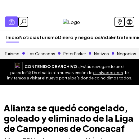
Inicio
Noticias
Turismo
Dinero y negocios
Vida
Entretenim
Turismo
Las Cascadas
Peter Parker
Nativos
Negocios
CONTENIDO DE ARCHIVO:
¡Estás navegando en el
pasado! 🚀 Da el salto a la nueva versión de
elsalvador.com
. Te
invitamos a visitar el nuevo portal país donde coincidimos todos.
Alianza se quedó congelado,
goleado y eliminado de la Liga
de Campeones de Concacaf