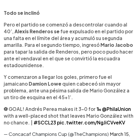
Todo se inclinó
Pero el partido se comenzó a descontrolar cuando al
40’,
Alexis Renderos se
fue expulsado en el partido por
una falta en el límite del área y acumuló su segunda
amarilla. Para el segundo tiempo, ingresó
Mario Jacobo
para tapar la salida de Renderos, pero poco pudo hacer
ante el vendaval en el que se convirtió la escuadra
estadounidense.
Y comenzaron a llegar los goles, primero fue el
jamaicano
Damion Lowe
quien cabeceó sin mayor
problema, ante una pésima salida de Mario González a
un tiro de esquina en el 45+1’.
⚽ GOAL! Andrés Perea makes it 3-0 for 🐍
@PhilaUnion
with a well-placed shot that leaves Mario González with
no chance. |
#SCCL23
pic.twitter.com/NgJiCVveKV
— Concacaf Champions Cup (@TheChampions)
March 15,