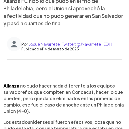
Alianza FC hizo lo que pudo en el frío de
Philadelphia, pero el Union sí aprovechó la
efectividad que no pudo generar en San Salvador
y pasó a cuartos de final
Por
Josué Navarrete | Twitter: @JNavarrete_EDH
Publicado el 14 de marzo de 2023
0:00
►
Escuchar artículo
Alianza
no pudo hacer nada diferente a los equipos
salvadoreños que compiten en Concacaf, hacer lo que
pueden, pero quedarse eliminados en las primeras de
cambio, ese fue el caso de anoche ante un Philadelphia
Union (4-0).
Los estadounidenses sí fueron efectivos, cosa que no
pudo en la ida, con una temperatura que estaba en dos