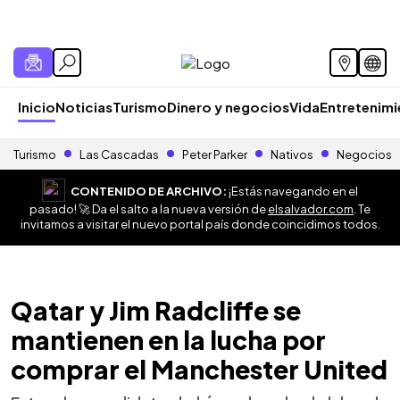
Inicio
Noticias
Turismo
Dinero y negocios
Vida
Entretenim
Turismo
Las Cascadas
Peter Parker
Nativos
Negocios
CONTENIDO DE ARCHIVO:
¡Estás navegando en el
pasado! 🚀 Da el salto a la nueva versión de
elsalvador.com
. Te
invitamos a visitar el nuevo portal país donde coincidimos todos.
Qatar y Jim Radcliffe se
mantienen en la lucha por
comprar el Manchester United