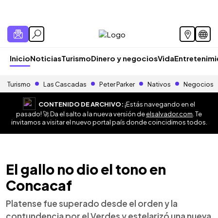
Inicio
Noticias
Turismo
Dinero y negocios
Vida
Entretenim
Turismo
Las Cascadas
Peter Parker
Nativos
Negocios
CONTENIDO DE ARCHIVO:
¡Estás navegando en el
pasado! 🚀 Da el salto a la nueva versión de
elsalvador.com
. Te
invitamos a visitar el nuevo portal país donde coincidimos todos.
El gallo no dio el tono en
Concacaf
Platense fue superado desde el orden y la
contundencia por el Verdes y estelarizó una nueva