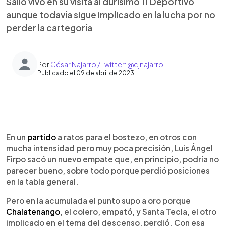
Salió vivo en su visita al durísimo 11 Deportivo
aunque todavía sigue implicado en la lucha por no
perder la cartegoría
Por
César Najarro / Twitter: @cjnajarro
Publicado el 09 de abril de 2023
0:00
►
Escuchar artículo
En un
partido
a ratos para el bostezo, en otros con
mucha intensidad pero muy poca precisión, Luis Ángel
Firpo sacó un nuevo empate que, en principio, podría no
parecer bueno, sobre todo porque perdió posiciones
en la tabla general.
Pero en la acumulada el punto supo a oro porque
Chalatenango
, el colero, empató, y Santa Tecla, el otro
implicado en el tema del descenso, perdió. Con esa