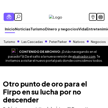
Inicio
Noticias
Turismo
Dinero y negocios
Vida
Entretenim
Turismo
Las Cascadas
Peter Parker
Nativos
Negocios
CONTENIDO DE ARCHIVO:
¡Estás navegando en el
pasado! 🚀 Da el salto a la nueva versión de
elsalvador.com
. Te
invitamos a visitar el nuevo portal país donde coincidimos todos.
Otro punto de oro para el
Firpo en su lucha por no
descender