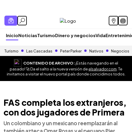
Inicio
Noticias
Turismo
Dinero y negocios
Vida
Entretenim
Turismo
Las Cascadas
Peter Parker
Nativos
Negocios
CONTENIDO DE ARCHIVO:
¡Estás navegando en el
pasado! 🚀 Da el salto a la nueva versión de
elsalvador.com
. Te
invitamos a visitar el nuevo portal país donde coincidimos todos.
FAS completa los extranjeros,
con dos jugadores de Primera
Un colombiano y un mexicano reemplazarán al
también azteca Omar Rosas y el peruano Pier