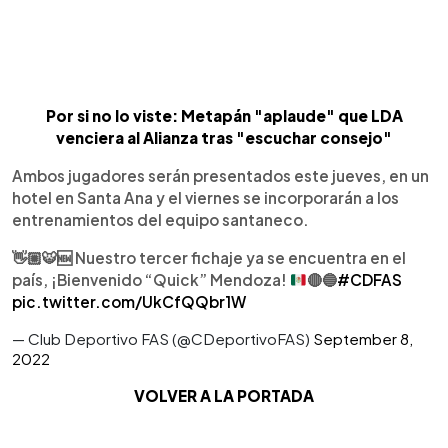
Por si no lo viste: Metapán "aplaude" que LDA
venciera al Alianza tras "escuchar consejo"
Ambos jugadores serán presentados este jueves, en un
hotel en Santa Ana y el viernes se incorporarán a los
entrenamientos del equipo santaneco.
👋🏼
🐯
🆕
Nuestro tercer fichaje ya se encuentra en el
país, ¡Bienvenido “Quick” Mendoza!
🔴
🔵
#CDFAS
pic.twitter.com/UkCfQQbr1W
— Club Deportivo FAS (@CDeportivoFAS)
September 8,
2022
VOLVER A LA PORTADA