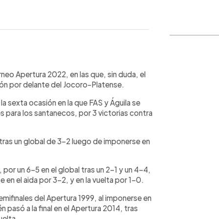
o
WhatsApp
Copiar link
rneo Apertura 2022, en las que, sin duda, el
ción por delante del Jocoro-Platense.
 la sexta ocasión en la que FAS y Águila se
es para los santanecos, por 3 victorias contra
l tras un global de 3-2 luego de imponerse en
or un 6-5 en el global tras un 2-1 y un 4-4,
 en el aida por 3-2, y en la vuelta por 1-0.
 semifinales del Apertura 1999, al imponerse en
én pasó a la final en el Apertura 2014, tras
uelta.