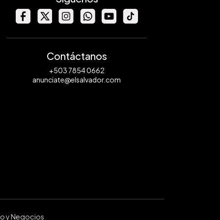
Contáctanos
+503 7854 0662
anunciate@elsalvador.com
ro y Negocios