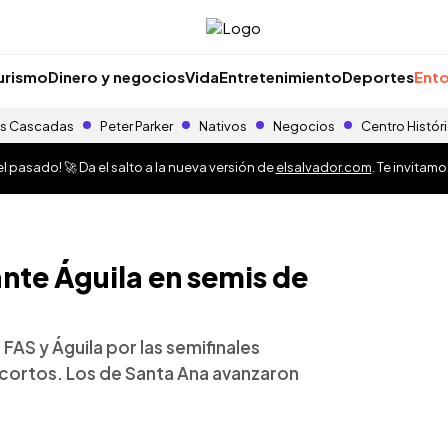
urismo
Dinero y negocios
Vida
Entretenimiento
Deportes
Ento
s Cascadas
Peter Parker
Nativos
Negocios
Centro Histór
 pasado! 🚀 Da el salto a la nueva versión de
elsalvador.com
. Te invitam
ante Águila en semis de
AS y Águila por las semifinales
 cortos. Los de Santa Ana avanzaron