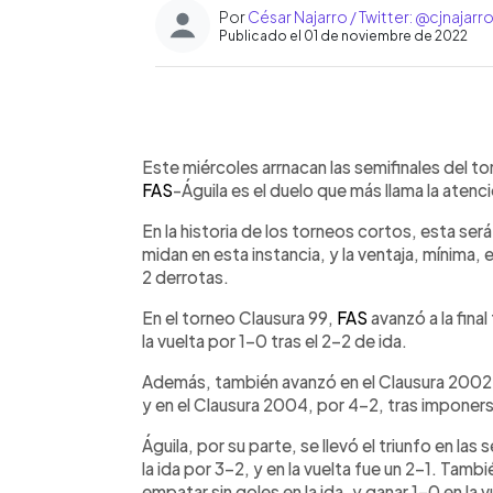
Por
César Najarro / Twitter: @cjnajarr
Publicado el 01 de noviembre de 2022
0:00
Facebook
Twitter
►
Escuchar artículo
Este miércoles arrnacan las semifinales del to
FAS
-Águila es el duelo que más llama la aten
En la historia de los torneos cortos, esta será
midan en esta instancia, y la ventaja, mínima, 
2 derrotas.
En el torneo Clausura 99,
FAS
avanzó a la fina
la vuelta por 1-0 tras el 2-2 de ida.
Además, también avanzó en el Clausura 2002, p
y en el Clausura 2004, por 4-2, tras imponerse
Águila, por su parte, se llevó el triunfo en las
la ida por 3-2, y en la vuelta fue un 2-1. Tambi
empatar sin goles en la ida, y ganar 1-0 en la v