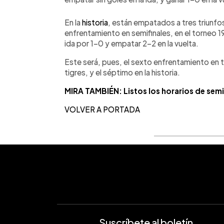
En la
historia
, están empatados a tres triunfo
enfrentamiento en semifinales, en el torneo 19
ida por 1-0 y empatar 2-2 en la vuelta.
Este será, pues, el sexto enfrentamiento en
tigres, y el séptimo en la historia.
MIRA TAMBIÉN: Listos los horarios de semi
VOLVER A PORTADA
Suscríbete al boletín