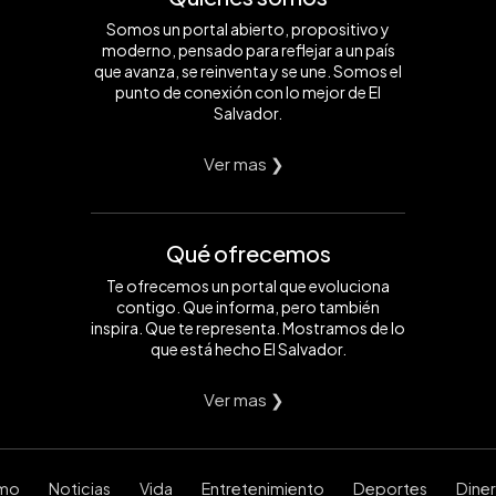
Somos un portal abierto, propositivo y
moderno, pensado para reflejar a un país
que avanza, se reinventa y se une. Somos el
punto de conexión con lo mejor de El
Salvador.
Ver mas ❯
Qué ofrecemos
Te ofrecemos un portal que evoluciona
contigo. Que informa, pero también
inspira. Que te representa. Mostramos de lo
que está hecho El Salvador.
Ver mas ❯
smo
Noticias
Vida
Entretenimiento
Deportes
Dine