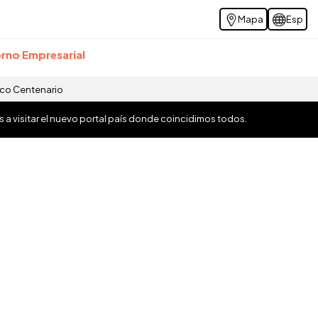
Mapa
Esp
rno Empresarial
ico Centenario
os a visitar el nuevo portal país donde coincidimos todos.