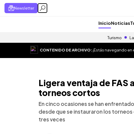
Newsletter
Inicio
Noticias
T
Turismo
La
CONTENIDO DE ARCHIVO:
¡Estás navegando en el
Ligera ventaja de FAS 
torneos cortos
En cinco ocasiones se han enfrentado F
desde que se instauraron los torneos
tres veces