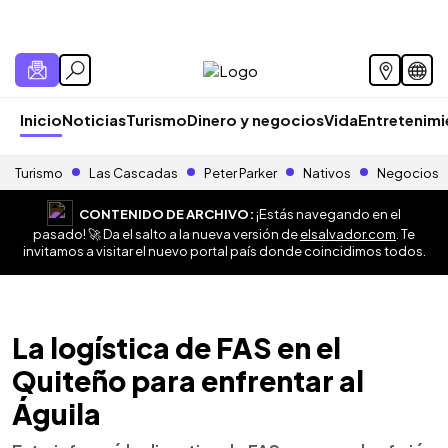
Inicio
Noticias
Turismo
Dinero y negocios
Vida
Entretenim
Turismo
Las Cascadas
Peter Parker
Nativos
Negocios
CONTENIDO DE ARCHIVO:
¡Estás navegando en el
pasado! 🚀 Da el salto a la nueva versión de
elsalvador.com
. Te
invitamos a visitar el nuevo portal país donde coincidimos todos.
La logística de FAS en el
Quiteño para enfrentar al
Águila