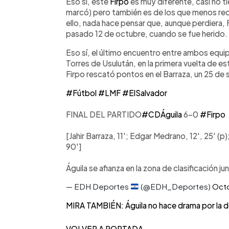
Eso sí, este
Firpo
es muy diferente, casi no t
marcó) pero también es de los que menos reci
ello, nada hace pensar que, aunque perdiera, F
pasado 12 de octubre, cuando se fue herido.
Eso sí, el último encuentro entre ambos equip
Torres de Usulután, en la primera vuelta de es
Firpo rescató pontos en el Barraza, un 25 d
#Fútbol
#LMF
#ElSalvador
FINAL DEL PARTIDO
#CDÁguila
6-0
#Firpo
[Jahir Barraza, 11'; Edgar Medrano, 12', 25' (p
90']
Águila se afianza en la zona de clasificación ju
— EDH Deportes
(@EDH_Deportes)
Octo
MIRA TAMBIÉN: Águila no hace drama por la d
VOLVER A PORTADA