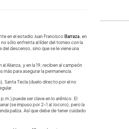
WhatsApp
Copiar link
nte en el estadio Juan Francisco
Barraza
, en
o sólo enfrenta al líder del torneo con la
 del descenso, sino que se le viene una
án al Alianza, y en la 19, reciben al campeón
adas más para asegurar la permanencia.
), Santa Tecla (duelo directo por el no
egular.
p.m.) puede ser clave en lo anímico. El
anar (se impuso por 2-1 al Jocoro), pero la
menda paliza. Así que debe de tener cuidado