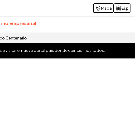
Mapa
Esp
rno Empresarial
ico Centenario
os a visitar el nuevo portal país donde coincidimos todos.