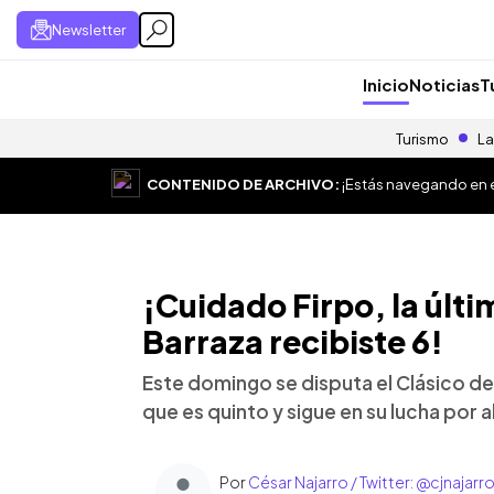
Newsletter
Inicio
Noticias
T
Turismo
La
CONTENIDO DE ARCHIVO:
¡Estás navegando en el
¡Cuidado Firpo, la últim
Barraza recibiste 6!
Este domingo se disputa el Clásico de O
que es quinto y sigue en su lucha por 
Por
César Najarro / Twitter: @cjnajarr