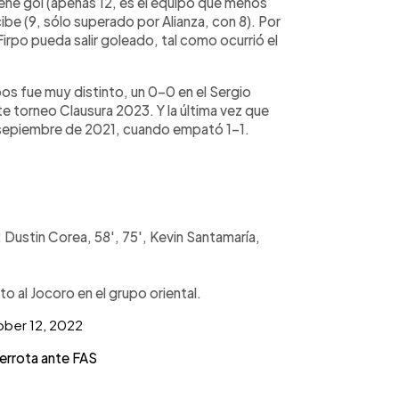
iene gol (apenas 12, es el equipo que menos
be (9, sólo superado por Alianza, con 8). Por
irpo pueda salir goleado, tal como ocurrió el
os fue muy distinto, un 0-0 en el Sergio
te torneo Clausura 2023. Y la última vez que
e sepiembre de 2021, cuando empató 1-1.
); Dustin Corea, 58', 75', Kevin Santamaría,
nto al Jocoro en el grupo oriental.
ber 12, 2022
errota ante FAS