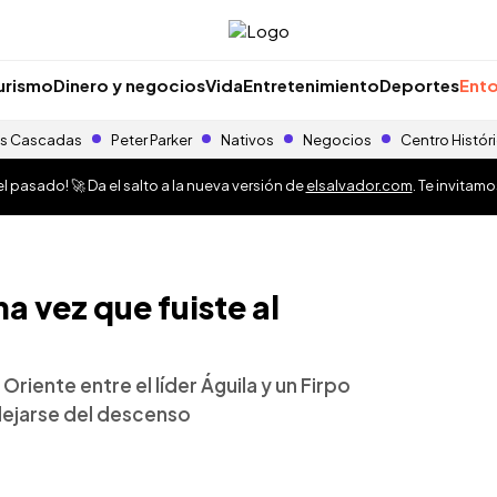
urismo
Dinero y negocios
Vida
Entretenimiento
Deportes
Ento
s Cascadas
Peter Parker
Nativos
Negocios
Centro Histór
 pasado! 🚀 Da el salto a la nueva versión de
elsalvador.com
. Te invitam
a vez que fuiste al
riente entre el líder Águila y un Firpo
alejarse del descenso
o