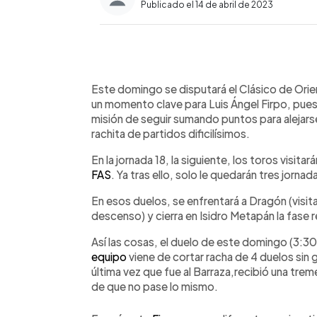
Publicado el 14 de abril de 2023
0:00
Facebook
Twitter
►
Escuchar artículo
Este domingo se disputará el Clásico de Orie
un momento clave para Luis Ángel Firpo, pues n
misión de seguir sumando puntos para alejarse
rachita de partidos dificilísimos.
En la jornada 18, la siguiente, los toros visitar
FAS
. Ya tras ello, solo le quedarán tres jorn
En esos duelos, se enfrentará a Dragón (visita
descenso) y cierra en Isidro Metapán la fase r
Así las cosas, el duelo de este domingo (3:30 
equipo
viene de cortar racha de 4 duelos sin g
última vez que fue al Barraza,recibió una tre
de que no pase lo mismo.