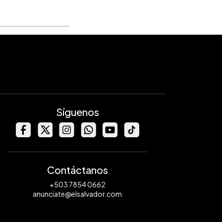
Síguenos
Contáctanos
+503 7854 0662
anunciate@elsalvador.com