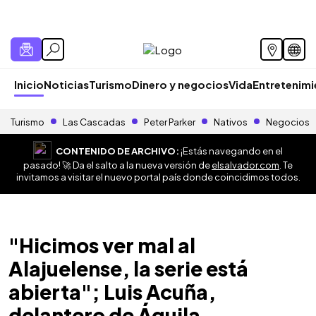
Inicio
Noticias
Turismo
Dinero y negocios
Vida
Entretenim
Turismo
Las Cascadas
Peter Parker
Nativos
Negocios
CONTENIDO DE ARCHIVO:
¡Estás navegando en el
pasado! 🚀 Da el salto a la nueva versión de
elsalvador.com
. Te
invitamos a visitar el nuevo portal país donde coincidimos todos.
"Hicimos ver mal al
Alajuelense, la serie está
abierta"; Luis Acuña,
delantero de Águila