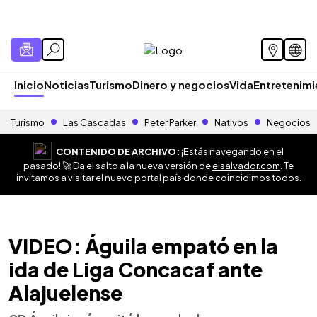
Inicio
Noticias
Turismo
Dinero y negocios
Vida
Entretenim
Turismo
Las Cascadas
Peter Parker
Nativos
Negocios
CONTENIDO DE ARCHIVO:
¡Estás navegando en el
pasado! 🚀 Da el salto a la nueva versión de
elsalvador.com
. Te
invitamos a visitar el nuevo portal país donde coincidimos todos.
VIDEO: Águila empató en la
ida de Liga Concacaf ante
Alajuelense