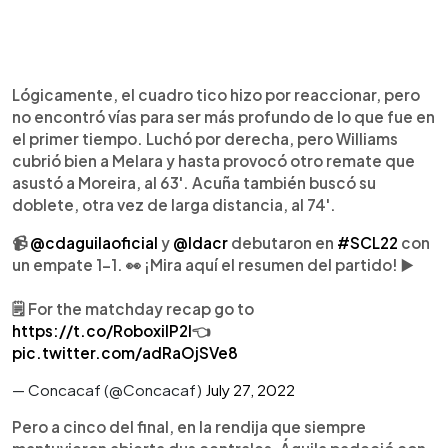
Lógicamente, el cuadro tico hizo por reaccionar, pero
no encontró vías para ser más profundo de lo que fue en
el primer tiempo. Luchó por derecha, pero Williams
cubrió bien a Melara y hasta provocó otro remate que
asustó a Moreira, al 63'. Acuña también buscó su
doblete, otra vez de larga distancia, al 74'.
📹
@cdaguilaoficial
y
@ldacr
debutaron en
#SCL22
con
un empate 1-1. 👀 ¡Mira aquí el resumen del partido! ▶️
🗒️ For the matchday recap go to
https://t.co/RoboxilP2l
👈
pic.twitter.com/adRaOjSVe8
— Concacaf (@Concacaf)
July 27, 2022
Pero a cinco del final, en la rendija que siempre