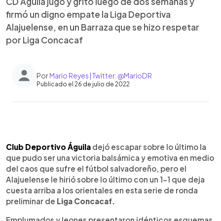
CD Águila jugó y gritó luego de dos semanas y
firmó un digno empate la Liga Deportiva
Alajuelense, en un Barraza que se hizo respetar
por Liga Concacaf
Por
Mario Reyes | Twitter: @MarioDR
Publicado el 26 de julio de 2022
0:00
►
Escuchar artículo
Club Deportivo Águila
dejó escapar sobre lo último la
que pudo ser una victoria balsámica y emotiva en medio
del caos que sufre el fútbol salvadoreño, pero el
Alajuelense le hirió sobre lo último con un 1-1 que deja
cuesta arriba a los orientales en esta serie de ronda
preliminar de
Liga Concacaf.
Emplumados y leones presentaron idénticos esquemas