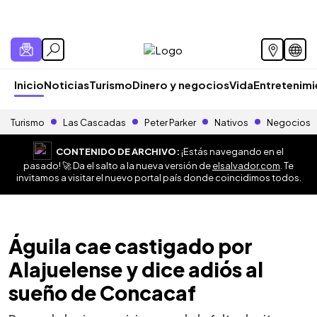
Inicio
Noticias
Turismo
Dinero y negocios
Vida
Entretenim
Turismo
Las Cascadas
Peter Parker
Nativos
Negocios
CONTENIDO DE ARCHIVO:
¡Estás navegando en el
pasado! 🚀 Da el salto a la nueva versión de
elsalvador.com
. Te
invitamos a visitar el nuevo portal país donde coincidimos todos.
Águila cae castigado por
Alajuelense y dice adiós al
sueño de Concacaf