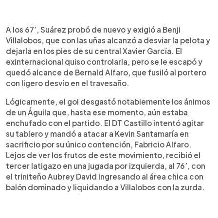
A los 67’, Suárez probó de nuevo y exigió a Benji
Villalobos, que con las uñas alcanzó a desviar la pelota y
dejarla en los pies de su central Xavier García. El
exinternacional quiso controlarla, pero se le escapó y
quedó alcance de Bernald Alfaro, que fusiló al portero
con ligero desvío en el travesaño.
Lógicamente, el gol desgastó notablemente los ánimos
de un Águila que, hasta ese momento, aún estaba
enchufado con el partido. El DT Castillo intentó agitar
su tablero y mandó a atacar a Kevin Santamaría en
sacrificio por su único contención, Fabricio Alfaro.
Lejos de ver los frutos de este movimiento, recibió el
tercer latigazo en una jugada por izquierda, al 76’, con
el triniteño Aubrey David ingresando al área chica con
balón dominado y liquidando a Villalobos con la zurda.