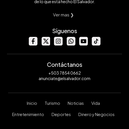
de lo que está hecho El Salvador.
Ver mas ❯
Síguenos
Contáctanos
+503 7854 0662
anunciate@elsalvador.com
Inicio
Turismo
Noticias
Vida
Entretenimiento
Deportes
Dinero y Negocios