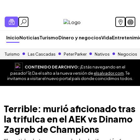
Inicio
Noticias
Turismo
Dinero y negocios
Vida
Entretenim
Turismo
Las Cascadas
Peter Parker
Nativos
Negocios
CONTENIDO DE ARCHIVO:
¡Estás navegando en el
pasado! 🚀 Da el salto a la nueva versión de
elsalvador.com
. Te
invitamos a visitar el nuevo portal país donde coincidimos todos.
Terrible: murió aficionado tras
la trifulca en el AEK vs Dinamo
Zagreb de Champions