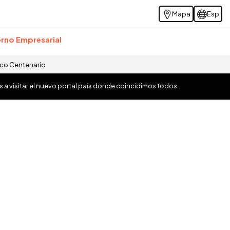
Mapa
Esp
rno Empresarial
ico Centenario
os a visitar el nuevo portal país donde coincidimos todos.