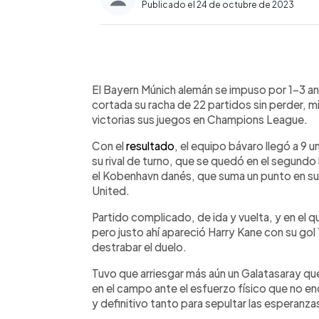
Publicado el 24 de octubre de 2023
0:00
Facebook
Twitter
►
Escuchar artículo
El Bayern Múnich alemán se impuso por 1-3 ant
cortada su racha de 22 partidos sin perder, 
victorias sus juegos en Champions League.
Con el
resultado
, el equipo bávaro llegó a 9 
su rival de turno, que se quedó en el segundo l
el Kobenhavn danés, que suma un punto en su
United.
Partido complicado, de ida y vuelta, y en el
pero justo ahí apareció Harry Kane con su gol 
destrabar el duelo.
Tuvo que arriesgar más aún un Galatasaray 
en el campo ante el esfuerzo físico que no en
y definitivo tanto para sepultar las esperanz