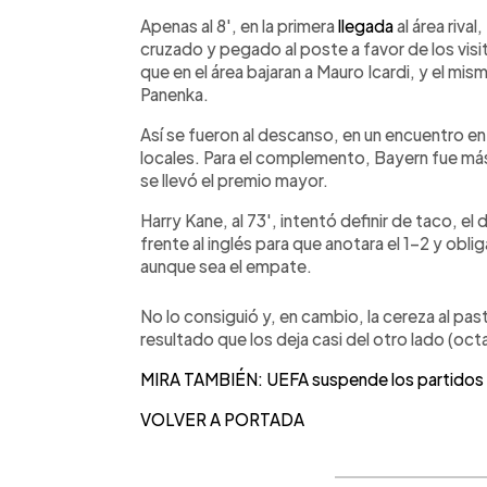
Apenas al 8', en la primera
llegada
al área riva
cruzado y pegado al poste a favor de los visi
que en el área bajaran a Mauro Icardi, y el mism
Panenka.
Así se fueron al descanso, en un encuentro en
locales. Para el complemento, Bayern fue más
se llevó el premio mayor.
Harry Kane, al 73', intentó definir de taco, el
frente al inglés para que anotara el 1-2 y obli
aunque sea el empate.
No lo consiguió y, en cambio, la cereza al past
resultado que los deja casi del otro lado (oc
MIRA TAMBIÉN: UEFA suspende los partidos e
VOLVER A PORTADA