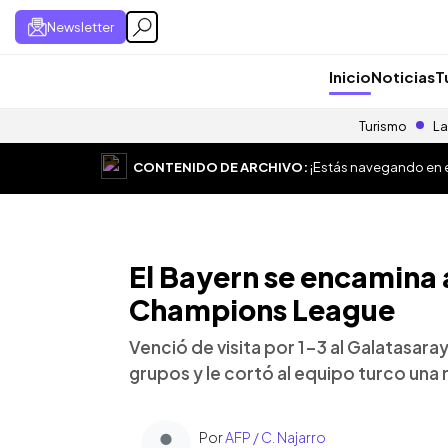
Newsletter
Inicio
Noticias
T
Turismo
La
CONTENIDO DE ARCHIVO:
¡Estás navegando en el
El Bayern se encamina a
Champions League
Venció de visita por 1-3 al Galatasara
grupos y le cortó al equipo turco una 
Por
AFP / C. Najarro