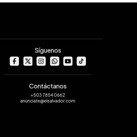
Síguenos
Contáctanos
+503 7854 0662
anunciate@elsalvador.com