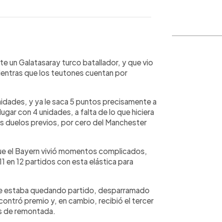
WhatsApp
Copiar link
e un Galatasaray turco batallador, y que vio
mientras que los teutones cuentan por
unidades, y ya le saca 5 puntos precisamente a
ugar con 4 unidades, a falta de lo que hiciera
s duelos previos, por cero del Manchester
 que el Bayern vivió momentos complicados,
11 en 12 partidos con esta elástica para
que estaba quedando partido, desparramado
contró premio y, en cambio, recibió el tercer
as de remontada.