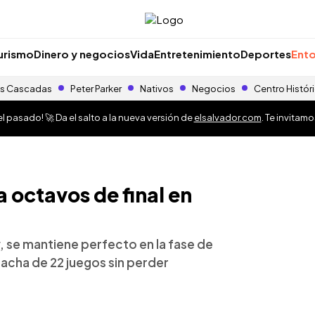
urismo
Dinero y negocios
Vida
Entretenimiento
Deportes
Ento
s Cascadas
Peter Parker
Nativos
Negocios
Centro Histór
 pasado! 🚀 Da el salto a la nueva versión de
elsalvador.com
. Te invitam
 octavos de final en
y, se mantiene perfecto en la fase de
racha de 22 juegos sin perder