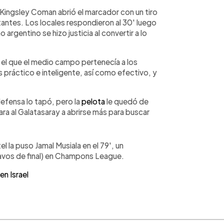
l, Kingsley Coman abrió el marcador con un tiro
tantes. Los locales respondieron al 30' luego
o argentino se hizo justicia al convertir a lo
 el que el medio campo pertenecía a los
 práctico e inteligente, así como efectivo, y
 defensa lo tapó, pero la
pelota
le quedó de
gara al Galatasaray a abrirse más para buscar
el la puso Jamal Musiala en el 79', un
tavos de final) en Champons League.
n Israel