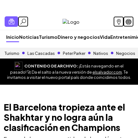
Inicio
Noticias
Turismo
Dinero y negocios
Vida
Entretenim
Turismo
Las Cascadas
Peter Parker
Nativos
Negocios
CONTENIDO DE ARCHIVO:
¡Estás navegando en el
pasado! 🚀 Da el salto a la nueva versión de
elsalvador.com
. Te
invitamos a visitar el nuevo portal país donde coincidimos todos.
El Barcelona tropieza ante el
Shakhtar y no logra aún la
clasificación en Champions