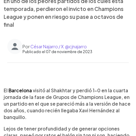
En uno de los peores partidos de los culés esta
temporada, perdieron el invicto en Champions
League y ponen en riesgo su pase a octavos de
final
Por
César Najarro / X: @cjnajarro
Publicado el 07 de noviembre de 2023
0:00
►
Escuchar artículo
El
Barcelona
visitó al Shakhtar y perdió 1-0 en la cuarta
jornada de la fase de Grupos de Champions League, en
un partido en el que se pareció más a la versión de hace
dos años, cuando recién llegaba Xavi Hernández al
banquillo.
Lejos de tener profundidad y de generar opciones
claras, paseó por ratos el balón sin ton ni son, haciendo