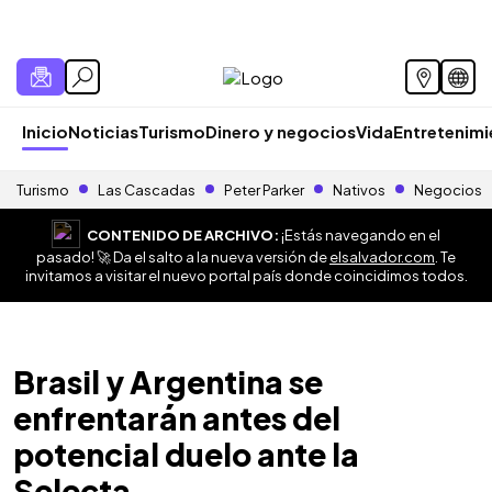
Inicio
Noticias
Turismo
Dinero y negocios
Vida
Entretenim
Turismo
Las Cascadas
Peter Parker
Nativos
Negocios
CONTENIDO DE ARCHIVO:
¡Estás navegando en el
pasado! 🚀 Da el salto a la nueva versión de
elsalvador.com
. Te
invitamos a visitar el nuevo portal país donde coincidimos todos.
Brasil y Argentina se
enfrentarán antes del
potencial duelo ante la
Selecta