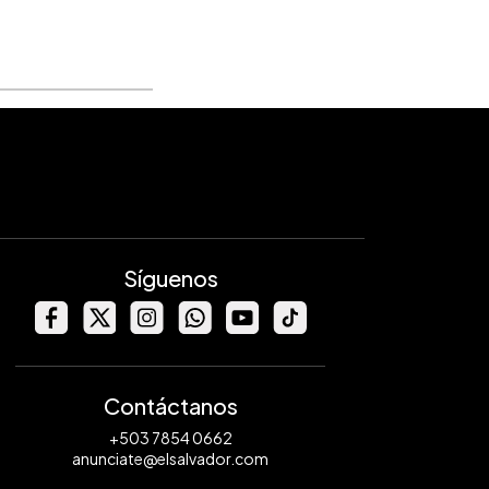
Síguenos
Contáctanos
+503 7854 0662
anunciate@elsalvador.com