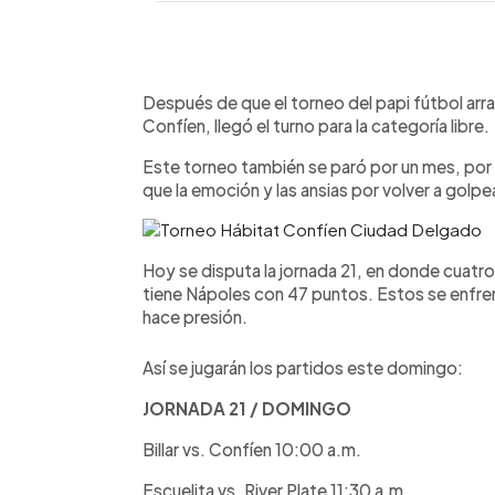
0:00
Facebook
Twitter
►
Escuchar artículo
Después de que el torneo del papi fútbol arr
Confíen, llegó el turno para la categoría libre.
Este torneo también se paró por un mes, por 
que la emoción y las ansias por volver a golpear
Hoy se disputa la jornada 21, en donde cuatro
tiene Nápoles con 47 puntos. Estos se enfren
hace presión.
Así se jugarán los partidos este domingo:
JORNADA 21 / DOMINGO
Billar vs. Confíen 10:00 a.m.
Escuelita vs. River Plate 11:30 a.m.