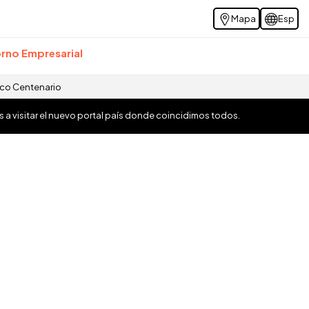
Mapa
Esp
rno Empresarial
ico Centenario
os a visitar el nuevo portal país donde coincidimos todos.