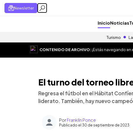
Newsletter
Inicio
Noticias
T
Turismo
La
CONTENIDO DE ARCHIVO:
¡Estás navegando en el
El turno del torneo lib
Regresa el fútbol en el Hábitat Confíe
liderato. También, hay nuevo campeón 
Por
Franklin Ponce
Publicado el 30 de septiembre de 2023