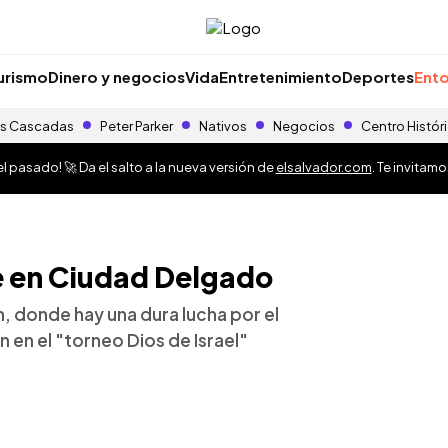
urismo
Dinero y negocios
Vida
Entretenimiento
Deportes
Ento
s Cascadas
Peter Parker
Nativos
Negocios
Centro Histór
 pasado! 🚀 Da el salto a la nueva versión de
elsalvador.com
. Te invitam
re en Ciudad Delgado
n, donde hay una dura lucha por el
en el "torneo Dios de Israel"