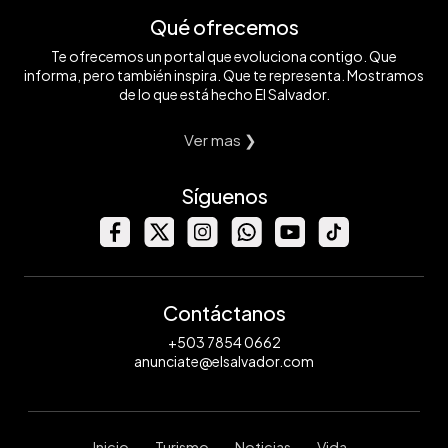
Qué ofrecemos
Te ofrecemos un portal que evoluciona contigo. Que
informa, pero también inspira. Que te representa. Mostramos
de lo que está hecho El Salvador.
Ver mas ❯
Síguenos
Contáctanos
+503 7854 0662
anunciate@elsalvador.com
Inicio
Turismo
Noticias
Vida