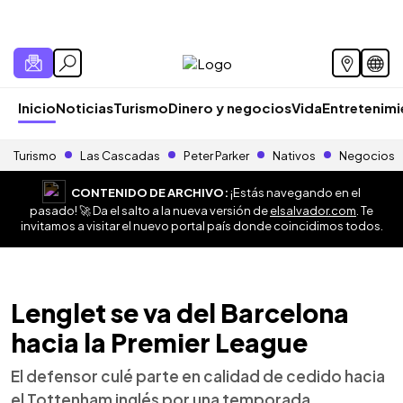
Inicio
Noticias
Turismo
Dinero y negocios
Vida
Entretenim
Turismo
Las Cascadas
Peter Parker
Nativos
Negocios
CONTENIDO DE ARCHIVO:
¡Estás navegando en el
pasado! 🚀 Da el salto a la nueva versión de
elsalvador.com
. Te
invitamos a visitar el nuevo portal país donde coincidimos todos.
Lenglet se va del Barcelona
hacia la Premier League
El defensor culé parte en calidad de cedido hacia
el Tottenham inglés por una temporada