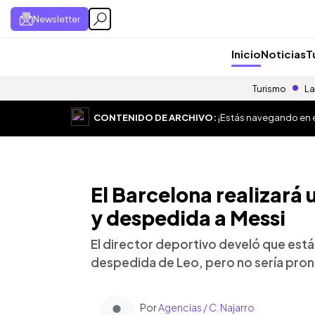
Newsletter
Inicio
Noticias
T
Turismo
La
CONTENIDO DE ARCHIVO:
¡Estás navegando en el
El Barcelona realizará
y despedida a Messi
El director deportivo develó que está
despedida de Leo, pero no sería pro
Por
Agencias / C. Najarro