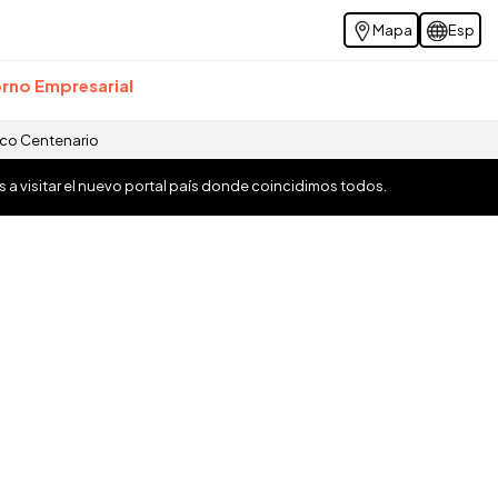
Mapa
Esp
rno Empresarial
ico Centenario
os a visitar el nuevo portal país donde coincidimos todos.