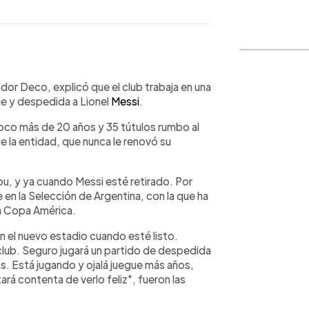
WhatsApp
Copiar link
ador Deco, explicó que el club trabaja en una
je y despedida a Lionel
Messi
.
poco más de 20 años y 35 tútulos rumbo al
la entidad, que nunca le renovó su
u, y ya cuando Messi esté retirado. Por
 en la Selección de Argentina, con la que ha
 la Copa América.
n el nuevo estadio cuando esté listo.
l club. Seguro jugará un partido de despedida
. Está jugando y ojalá juegue más años,
tará contenta de verlo feliz", fueron las