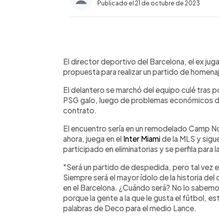
Publicado el 21 de octubre de 2023
0:00
Facebook
Twitter
►
Escuchar artículo
El director deportivo del Barcelona, el ex jug
propuesta para realizar un partido de homena
El delantero se marchó del equipo culé tras 
PSG galo, luego de problemas económicos de 
contrato.
El encuentro sería en un remodelado Camp No
ahora, juega en el
Inter Miami
de la MLS y sigue
participado en eliminatorias y se perfila para
"Será un partido de despedida, pero tal vez e
Siempre será el mayor ídolo de la historia de
en el Barcelona. ¿Cuándo será? No lo sabemos
porque la gente a la que le gusta el fútbol, es
palabras de Deco para el medio Lance.