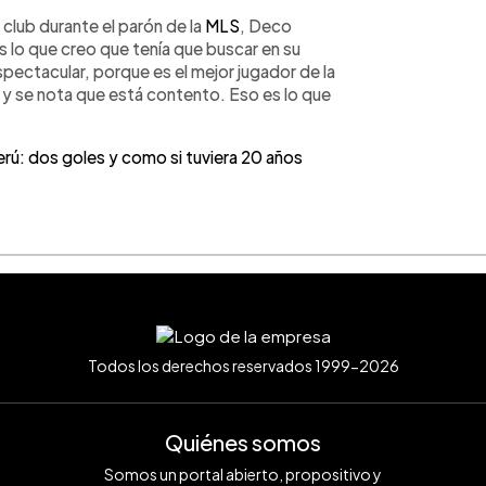
 club durante el parón de la
MLS
, Deco
s lo que creo que tenía que buscar en su
espectacular, porque es el mejor jugador de la
í y se nota que está contento. Eso es lo que
rú: dos goles y como si tuviera 20 años
Todos los derechos reservados 1999-2026
Quiénes somos
Somos un portal abierto, propositivo y