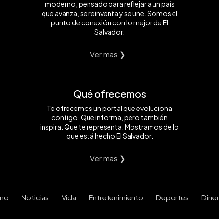
moderno, pensado para reflejar a un país
que avanza, se reinventa y se une. Somos el
punto de conexión con lo mejor de El
Salvador.
Ver mas ❯
Qué ofrecemos
Te ofrecemos un portal que evoluciona
contigo. Que informa, pero también
inspira. Que te representa. Mostramos de lo
que está hecho El Salvador.
Ver mas ❯
smo
Noticias
Vida
Entretenimiento
Deportes
Dine