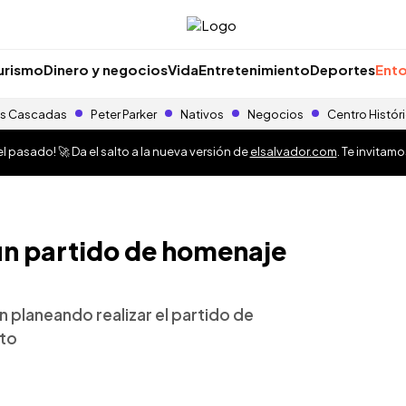
urismo
Dinero y negocios
Vida
Entretenimiento
Deportes
Ento
s Cascadas
Peter Parker
Nativos
Negocios
Centro Histór
 pasado! 🚀 Da el salto a la nueva versión de
elsalvador.com
. Te invitam
 un partido de homenaje
n planeando realizar el partido de
nto