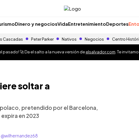
urismo
Dinero y negocios
Vida
Entretenimiento
Deportes
Ento
s Cascadas
Peter Parker
Nativos
Negocios
Centro Histór
 pasado! 🚀 Da el salto a la nueva versión de
elsalvador.com
. Te invitam
ere soltar a
o polaco, pretendido por el Barcelona,
 expira en 2023
r: @wilhernandez68