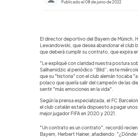
Publicado el 08 de junio de 2022
0:00
Facebook
Twitter
►
Escuchar artículo
El director deportivo del Bayern de Múnich, 
Lewandowski, que desea abandonar el club bá
que deberá cumplir su contrato, que expira en
"Le expliqué con claridad nuestra postura sob
Salihamidzic al periódico “Bild”, este miérc
que su "historia" con el club alemán tocaba "a
polaco que quería salir del campeón de las d
sentir "más emociones en la vida".
Según la prensa especializada, el FC Barcelo
el club catalán estaría dispuesto a pagar unos
mejor jugador FIFA en 2020 y 2021.
"Un contrato es un contrato", recordó recie
Bayern, Herbert Hainer, añadiendo: "¿Dónde v