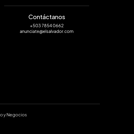
Contáctanos
+503 7854 0662
anunciate@elsalvador.com
ro y Negocios