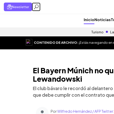
Newsletter
Inicio
Noticias
T
Turismo
La
CONTENIDO DE ARCHIVO:
¡Estás navegando en el
El Bayern Múnich no qui
Lewandowski
El club bávaro le recordó al delanter
que debe cumplir con el contrato que
Por
Wilfredo Hernández / AFP Twitte