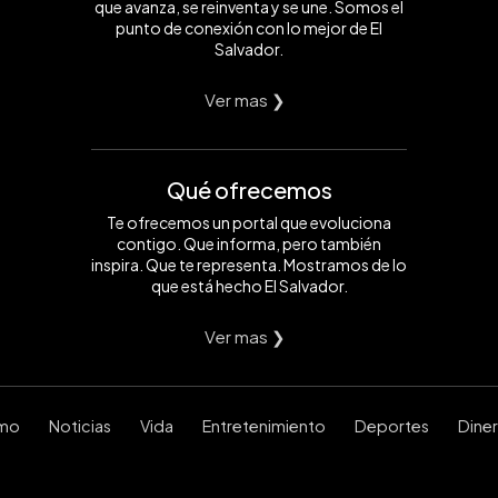
que avanza, se reinventa y se une. Somos el
punto de conexión con lo mejor de El
Salvador.
Ver mas ❯
Qué ofrecemos
Te ofrecemos un portal que evoluciona
contigo. Que informa, pero también
inspira. Que te representa. Mostramos de lo
que está hecho El Salvador.
Ver mas ❯
smo
Noticias
Vida
Entretenimiento
Deportes
Dine