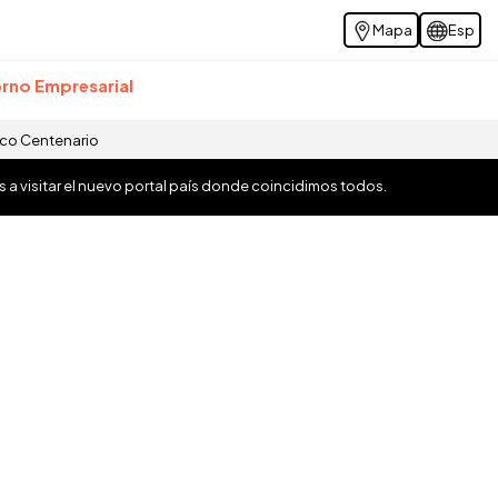
Mapa
Esp
rno Empresarial
ico Centenario
os a visitar el nuevo portal país donde coincidimos todos.