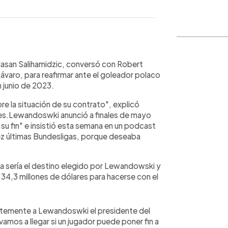
WhatsApp
Copiar link
Hasan Salihamidzic, conversó con Robert
varo, para reafirmar ante el goleador polaco
 junio de 2023.
re la situación de su contrato", explicó
oles.Lewandoswki anunció a finales de mayo
 su fin" e insistió esta semana en un podcast
iez últimas Bundesligas, porque deseaba
na sería el destino elegido por Lewandowski y
 34,3 millones de dólares para hacerse con el
ntemente a Lewandoswki el presidente del
amos a llegar si un jugador puede poner fin a