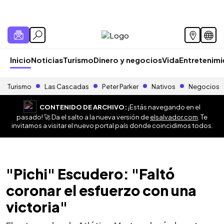
Inicio
Noticias
Turismo
Dinero y negocios
Vida
Entretenim
Turismo
Las Cascadas
Peter Parker
Nativos
Negocios
CONTENIDO DE ARCHIVO:
¡Estás navegando en el
pasado! 🚀 Da el salto a la nueva versión de
elsalvador.com
. Te
invitamos a visitar el nuevo portal país donde coincidimos todos.
"Pichi" Escudero: "Faltó
coronar el esfuerzo con una
victoria"