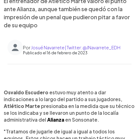
El entrenador de Atlético Marte valoró el punto
ante Alianza, aunque también se quedó con la
impresión de un penal que pudieron pitar a favor
de su equipo
Por
Josué Navarrete | Twitter: @JNavarrete_EDH
Publicado el 16 de febrero de 2023
0:00
►
Escuchar artículo
Osvaldo Escudero
estuvo muy atento a dar
indicaciones a lo largo del partido a sus jugadores,
Atlético Marte
presionaba en la medida que su técnico
se los indicaba y se llevaron un punto de la localía
administrativa del
Alianza
en Sonsonate.
"Tratamos de jugarle de igual a igual a todos los
equipos. Estos chicos hacen un trabajo táctico muy