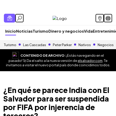
Inicio
Noticias
Turismo
Dinero y negocios
Vida
Entretenim
Turismo
Las Cascadas
Peter Parker
Nativos
Negocios
CONTENIDO DE ARCHIVO:
¡Estás navegando en el
pasado! 🚀 Da el salto a la nueva versión de
elsalvador.com
. Te
invitamos a visitar el nuevo portal país donde coincidimos todos.
¿En qué se parece India con El
Salvador para ser suspendida
por FIFA por injerencia de
terceros?