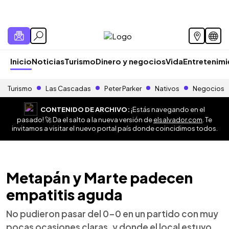
Inicio
Noticias
Turismo
Dinero y negocios
Vida
Entretenim
Turismo
Las Cascadas
Peter Parker
Nativos
Negocios
CONTENIDO DE ARCHIVO:
¡Estás navegando en el
pasado! 🚀 Da el salto a la nueva versión de
elsalvador.com
. Te
invitamos a visitar el nuevo portal país donde coincidimos todos.
Metapán y Marte padecen
empatitis aguda
No pudieron pasar del 0-0 en un partido con muy
pocas ocasiones claras, y donde el local estuvo