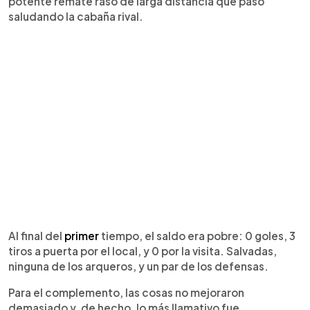
potente remate raso de larga distancia que pasó
saludando la cabaña rival.
Al final del
primer
tiempo, el saldo era pobre: 0 goles, 3
tiros a puerta por el local, y 0 por la visita. Salvadas,
ninguna de los arqueros, y un par de los defensas.
Para el complemento, las cosas no mejoraron
demasiado y, de hecho, lo más llamativo fue