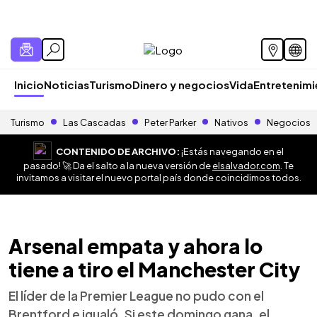
Inicio
Noticias
Turismo
Dinero y negocios
Vida
Entretenim
Turismo
Las Cascadas
Peter Parker
Nativos
Negocios
CONTENIDO DE ARCHIVO:
¡Estás navegando en el
pasado! 🚀 Da el salto a la nueva versión de
elsalvador.com
. Te
invitamos a visitar el nuevo portal país donde coincidimos todos.
Arsenal empata y ahora lo
tiene a tiro el Manchester City
El líder de la Premier League no pudo con el
Brentford e igualó. Si este domingo gana, el