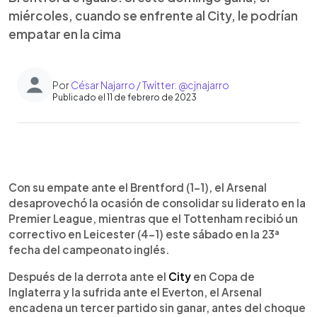
miércoles, cuando se enfrente al City, le podrían
empatar en la cima
Por
César Najarro / Twitter: @cjnajarro
Publicado el 11 de febrero de 2023
0:00
►
Escuchar artículo
Con su empate ante el Brentford (1-1), el Arsenal
desaprovechó la ocasión de consolidar su liderato en la
Premier League, mientras que el Tottenham recibió un
correctivo en Leicester (4-1) este sábado en la 23ª
fecha del campeonato inglés.
Después de la derrota ante el
City
en Copa de
Inglaterra y la sufrida ante el Everton, el Arsenal
encadena un tercer partido sin ganar, antes del choque