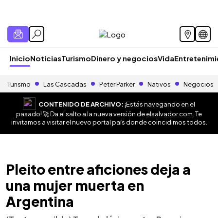
Inicio
Noticias
Turismo
Dinero y negocios
Vida
Entretenim
Turismo
Las Cascadas
Peter Parker
Nativos
Negocios
CONTENIDO DE ARCHIVO:
¡Estás navegando en el
pasado! 🚀 Da el salto a la nueva versión de
elsalvador.com
. Te
invitamos a visitar el nuevo portal país donde coincidimos todos.
Pleito entre aficiones deja a
una mujer muerta en
Argentina