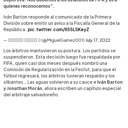
quienes reconocemos”.
Iván Barton responde al comunicado de la Primera
División sobre emitir un aviso a la Fiscalía General de la
República:
pic.twitter.com/ll55LSKeyZ
— 𝓜𝓲𝓰𝓾𝓮𝓵 𝓖𝓪𝓶𝓮𝔃  (@MiguelGamez001)
July 17, 2022
Los árbitros mantuvieron su postura. Los partidos se
suspendieron. Esta decisión luego fue respaldada por
FIFA, quien casi dos meses después nombró una
Comisión de Regularización en la Fesfut, para que el
fútbol regresará, los árbitros tuvieran respaldo y los
silbantes… Las aguas volvieron a su cauce e
Iván Barton
y Jonathan Morán
, ahora escriben un capítulo especial
del arbitraje salvadoreño.