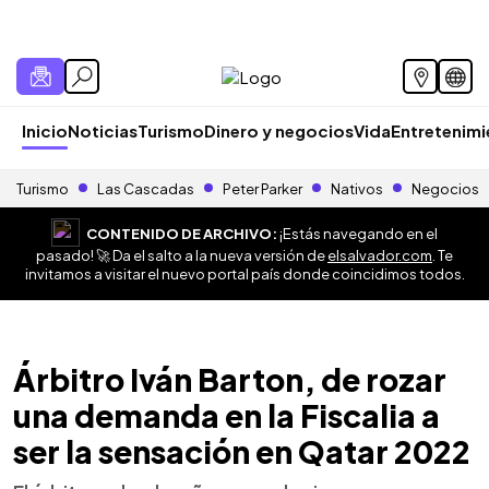
Inicio
Noticias
Turismo
Dinero y negocios
Vida
Entretenim
Turismo
Las Cascadas
Peter Parker
Nativos
Negocios
CONTENIDO DE ARCHIVO:
¡Estás navegando en el
pasado! 🚀 Da el salto a la nueva versión de
elsalvador.com
. Te
invitamos a visitar el nuevo portal país donde coincidimos todos.
Árbitro Iván Barton, de rozar
una demanda en la Fiscalia a
ser la sensación en Qatar 2022