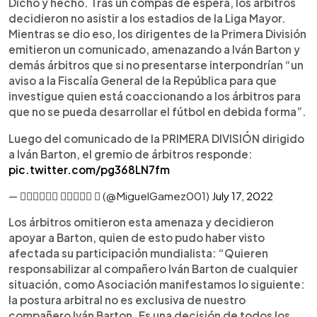
Dicho y hecho. Tras un compás de espera, los árbitros
decidieron no asistir a los estadios de la Liga Mayor.
Mientras se dio eso, los dirigentes de la Primera División
emitieron un comunicado, amenazando a Iván Barton y
demás árbitros que si no presentarse interpondrían “un
aviso a la Fiscalía General de la República para que
investigue quien está coaccionando a los árbitros para
que no se pueda desarrollar el fútbol en debida forma”.
Luego del comunicado de la PRIMERA DIVISIÓN dirigido
a Iván Barton, el gremio de árbitros responde:
pic.twitter.com/pg368LN7fm
— 𝓜𝓲𝓰𝓾𝓮𝓵 𝓖𝓪𝓶𝓮𝔃  (@MiguelGamez001)
July 17, 2022
Los árbitros omitieron esta amenaza y decidieron
apoyar a Barton, quien de esto pudo haber visto
afectada su participación mundialista: “Quieren
responsabilizar al compañero Iván Barton de cualquier
situación, como Asociación manifestamos lo siguiente:
la postura arbitral no es exclusiva de nuestro
compañero Iván Barton. Es una decisión de todos los