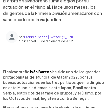
El árbitro salvadoreño suma elogios por su
actuación en el Mundial. Hace unos meses, los
dirigentes de la Primera División amenazaron con
sancionarlo por la vía jurídica.
Por
Franklin Ponce | Twitter: @_FP11
Publicado el 05 de diciembre de 2022
0:00
►
Escuchar artículo
El salvadoreño
Iván Barton
ha sido uno de los grandes
protagonistas del Mundial de Qatar 2022, por sus
buenas actuaciones en los tres partidos que ha dirigido
en este Mundial: Alemania ante Japón, Brasil contra
Serbia, estos dos de la fase de grupos, y el último, por
los Octavos de final, Inglaterra contra Senegal.
El cuscatleco se ha llenado de elogios de distintas