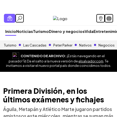
Inicio
Noticias
Turismo
Dinero y negocios
Vida
Entretenim
Turismo
Las Cascadas
Peter Parker
Nativos
Negocios
CONTENIDO DE ARCHIVO:
¡Estás navegando en el
pasado! 🚀 Da el salto a la nueva versión de
elsalvador.com
. Te
invitamos a visitar el nuevo portal país donde coincidimos todos.
Primera División, en los
últimos exámenes y fichajes
Águila, Metapán y Atlético Marte jugaron partidos
amistosos este miércoles, mientras se suman más