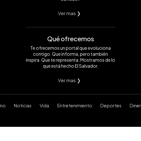
Ver mas ❯
Qué ofrecemos
Te ofrecemos un portal que evoluciona
contigo. Que informa, pero también
inspira. Que te representa. Mostramos de lo
que está hecho El Salvador.
Ver mas ❯
smo
Noticias
Vida
Entretenimiento
Deportes
Dine