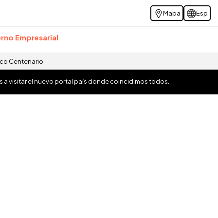
Mapa
Esp
rno Empresarial
ico Centenario
os a visitar el nuevo portal país donde coincidimos todos.