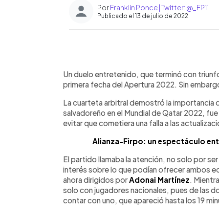
Por
Franklin Ponce | Twitter: @_FP11
Publicado el 13 de julio de 2022
0:00
Facebook
Twitter
►
Escuchar artículo
Un duelo entretenido, que terminó con triunf
primera fecha del Apertura 2022. Sin embargo,
La cuarteta arbitral demostró la importancia d
salvadoreño en el Mundial de Qatar 2022, fue
evitar que cometiera una falla a las actualizac
Alianza-Firpo: un espectáculo ent
El partido llamaba la atención, no solo por se
interés sobre lo que podían ofrecer ambos e
ahora dirigidos por
Adonai Martínez
. Mientra
solo con jugadores nacionales, pues de las d
contar con uno, que apareció hasta los 19 minu