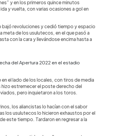
nes” y en los primeros quince minutos
ida y vuelta, con varias ocasiones a gol en
rpo bajó revoluciones y cedió tiempo y espacio
a meta de los usulutecos, en el que pasó a
asta con la cara y llevándose encima hasta a
 fecha del Apertura 2022 en el estadio
 en el lado de los locales, con tiros de media
os hizo estremecer el poste derecho del
viados, pero inquietaron a los toros.
os, los aliancistas lo hacían con el sabor
s los usulutecos lo hicieron exhaustos por el
de este tiempo. Tardaron en regresar a la