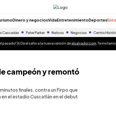
urismo
Dinero y negocios
Vida
Entretenimiento
Deportes
Ento
s Cascadas
Peter Parker
Nativos
Negocios
Centro Histór
 pasado! 🚀 Da el salto a la nueva versión de
elsalvador.com
. Te invitam
 de campeón y remontó
minutos finales, contra un Firpo que
en el estadio Cuscatlán en el debut