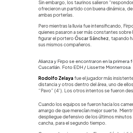
Sin embargo, los taurinos salieron “respondo
ofrecieron un partido con buena dinámica, de 
ambas porterías.
Pero mientras la lluvia fue intensificando, Fi
quienes pasaron a ser más constantes sobre l
figurar el portero
Óscar Sánchez
, tapando h
sus mismos compañeros.
Alianza y Firpo se encontraron en la primera
Cuscatlán. Foto EDH / Lissette Monterrosa
Rodolfo Zelaya
fue el jugador más insistente
distancia y otros dentro del área, uno de ell
“Pavo” (4’). Los otros intentos se fueron des
Cuando los equipos se fueron hacia los camerin
amargo de que merecían mejor suerte. Mientra
despliegue defensivo de los últimos minutos 
cancha, para el segundo tiempo.