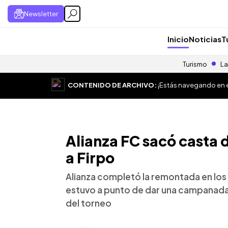
Newsletter
Inicio
Noticias
T
Turismo
La
CONTENIDO DE ARCHIVO:
¡Estás navegando en el
Alianza FC sacó casta
a Firpo
Alianza completó la remontada en los 
estuvo a punto de dar una campanada 
del torneo