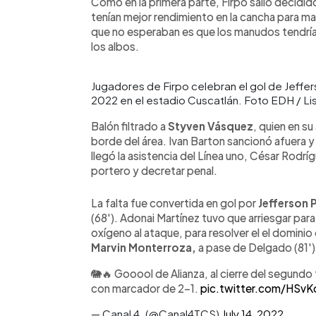
Como en la primera parte, Firpo salió decidido
tenían mejor rendimiento en la cancha para m
que no esperaban es que los manudos tendría
los albos.
Jugadores de Firpo celebran el gol de Jeffer
2022 en el estadio Cuscatlán. Foto EDH / L
Balón filtrado a
Styven Vásquez
, quien en s
borde del área. Ivan Barton sancionó afuera 
llegó la asistencia del Línea uno, César Rodrígu
portero y decretar penal.
La falta fue convertida en gol por
Jefferson 
(68'). Adonai Martínez tuvo que arriesgar para
oxígeno al ataque, para resolver el el domin
Marvin Monterroza,
a pase de Delgado (81')
🐘🔥 Gooool de Alianza, al cierre del segundo 
con marcador de 2-1.
pic.twitter.com/HSvK
— Canal 4. (@Canal4TCS)
July 14, 2022