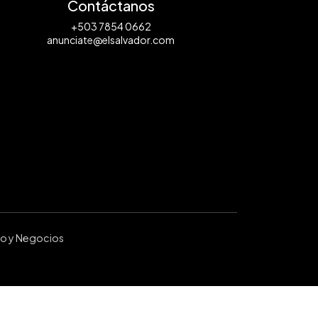
Contáctanos
+503 7854 0662
anunciate@elsalvador.com
ro y Negocios