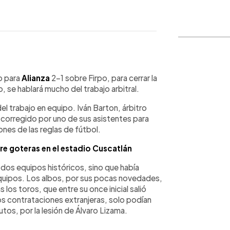
WhatsApp
Copiar link
o para
Alianza
2-1 sobre Firpo, para cerrar la
 se hablará mucho del trabajo arbitral.
el trabajo en equipo. Iván Barton, árbitro
 corregido por uno de sus asistentes para
iones de las reglas de fútbol.
re goteras en el estadio Cuscatlán
r dos equipos históricos, sino que había
quipos. Los albos, por sus pocas novedades,
s los toros, que entre su once inicial salió
os contrataciones extranjeras, solo podían
tos, por la lesión de Álvaro Lizama.