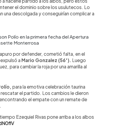
 a hacerle partido a los albos, pero estos
antener el dominio sobre los usulutecos. Lo
n una descolgada y conseguirían complicar a
son Polío en la primera fecha del Apertura
issette Monterrosa
u apuro por defender, cometió falta, en el
y expulsó a
Mario Gonzalez (56').
Luego
ez, para cambiar la roja por una amarilla al
Polío,
para la emotiva celebración taurina
 rescatar el partido. Los cambios le dieron
io encontrando el empate con un remate de
.
tiempo Ezequiel Rivas pone arriba a los albos
dN0flV