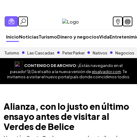
Inicio
Noticias
Turismo
Dinero y negocios
Vida
Entretenim
Turismo
Las Cascadas
Peter Parker
Nativos
Negocios
CONTENIDO DE ARCHIVO:
¡Estás navegando en el
pasado! 🚀 Da el salto a la nueva versión de
elsalvador.com
. Te
invitamos a visitar el nuevo portal país donde coincidimos todos.
Alianza, con lo justo en último
ensayo antes de visitar al
Verdes de Belice