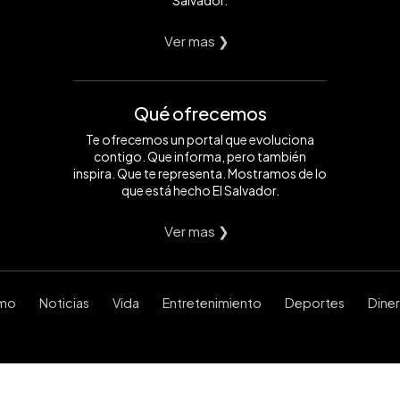
Salvador.
Ver mas ❯
Qué ofrecemos
Te ofrecemos un portal que evoluciona
contigo. Que informa, pero también
inspira. Que te representa. Mostramos de lo
que está hecho El Salvador.
Ver mas ❯
smo
Noticias
Vida
Entretenimiento
Deportes
Dine