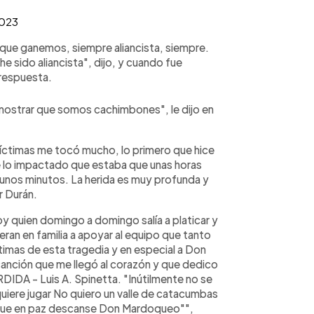
2023
o que ganemos, siempre aliancista, siempre.
sido aliancista", dijo, y cuando fue
 respuesta.
emostrar que somos cachimbones", le dijo en
 víctimas me tocó mucho, lo primero que hice
 lo impactado que estaba que unas horas
 unos minutos. La herida es muy profunda y
r Durán.
oy quien domingo a domingo salía a platicar y
tieran en familia a apoyar al equipo que tanto
imas de esta tragedia y en especial a Don
anción que me llegó al corazón y que dedico
DIDA - Luis A. Spinetta. "Inútilmente no se
quiere jugar No quiero un valle de catacumbas
 Que en paz descanse Don Mardoqueo"",