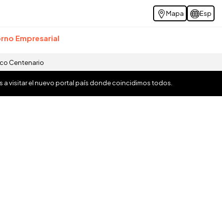
Mapa
Esp
rno Empresarial
ico Centenario
os a visitar el nuevo portal país donde coincidimos todos.