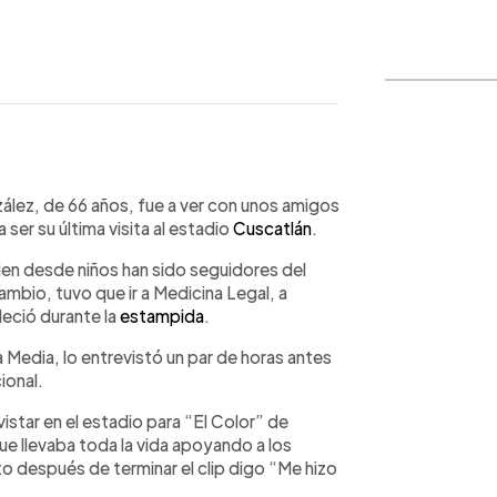
o
WhatsApp
Copiar link
lez, de 66 años, fue a ver con unos amigos
 ser su última visita al estadio
Cuscatlán
.
ien desde niños han sido seguidores del
cambio, tuvo que ir a Medicina Legal, a
eció durante la
estampida
.
 Media, lo entrevistó un par de horas antes
ional.
istar en el estadio para “El Color” de
e llevaba toda la vida apoyando a los
o después de terminar el clip digo “Me hizo