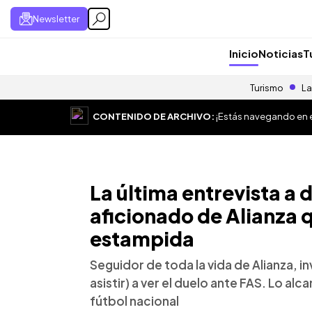
Newsletter
Inicio
Noticias
T
Turismo
La
CONTENIDO DE ARCHIVO:
¡Estás navegando en el
La última entrevista a
aficionado de Alianza q
estampida
Seguidor de toda la vida de Alianza, i
asistir) a ver el duelo ante FAS. Lo al
fútbol nacional