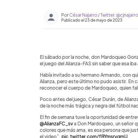
Por
César Najarro / Twitter: @cjnajarr
Publicado el 23 de mayo de 2023
0:00
Facebook
Twitter
►
Escuchar artículo
El sábado por la noche, don Mardoqueo Gonzá
el juego del Alianza-FAS sin saber que esa iba a
Había invitado a su hermano Armando, con qu
Alianza, pero este último no pudo asistir. En 
reconocer el cuerpo de Mardoqueo, quien fall
Poco antes del juego, César Durán, de Alianza
de la noche más trágica y negra del fútbol nac
El fin de semana tuve la oportunidad de entrev
@AlianzaFC_sv
a Don Mardoqueo, un señor qu
colores que más ama, es esa persona que just
el video”.
pic.twitter.com/fBYmsrvqmU