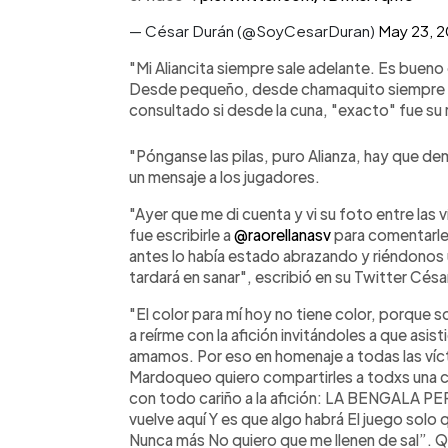
— César Durán (@SoyCesarDuran)
May 23, 
"Mi Aliancita siempre sale adelante. Es buen
Desde pequeño, desde chamaquito siempre he 
consultado si desde la cuna, "exacto" fue su
"Pónganse las pilas, puro Alianza, hay que d
un mensaje a los jugadores.
"Ayer que me di cuenta y vi su foto entre las
fue escribirle a
@raorellanasv
para comentarle
antes lo había estado abrazando y riéndonos
tardará en sanar", escribió en su Twitter Césa
"El color para mí hoy no tiene color, porque s
a reírme con la afición invitándoles a que asis
amamos. Por eso en homenaje a todas las víct
Mardoqueo quiero compartirles a todxs una c
con todo cariño a la afición: LA BENGALA PER
vuelve aquí Y es que algo habrá El juego solo 
Nunca más No quiero que me llenen de sal”.