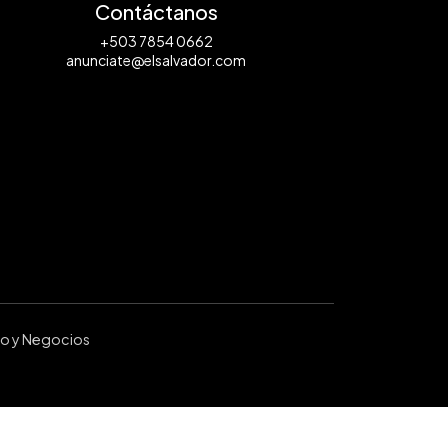
Contáctanos
+503 7854 0662
anunciate@elsalvador.com
ro y Negocios