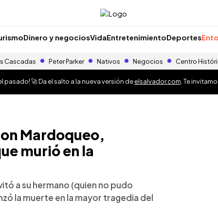
urismo
Dinero y negocios
Vida
Entretenimiento
Deportes
Ento
s Cascadas
Peter Parker
Nativos
Negocios
Centro Histór
 pasado! 🚀 Da el salto a la nueva versión de
elsalvador.com
. Te invitam
 don Mardoqueo,
ue murió en la
nvitó a su hermano (quien no pudo
canzó la muerte en la mayor tragedia del