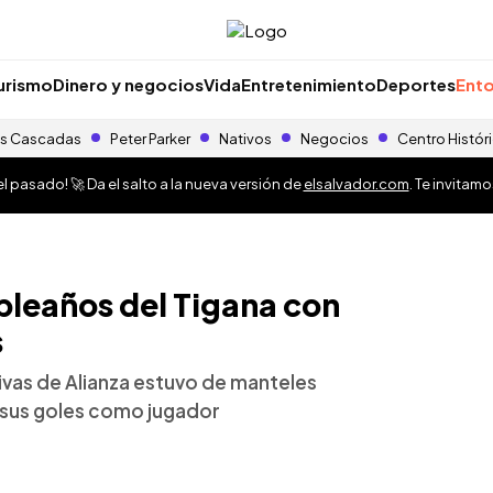
urismo
Dinero y negocios
Vida
Entretenimiento
Deportes
Ento
s Cascadas
Peter Parker
Nativos
Negocios
Centro Histór
 pasado! 🚀 Da el salto a la nueva versión de
elsalvador.com
. Te invitam
pleaños del Tigana con
s
utivas de Alianza estuvo de manteles
n sus goles como jugador
o