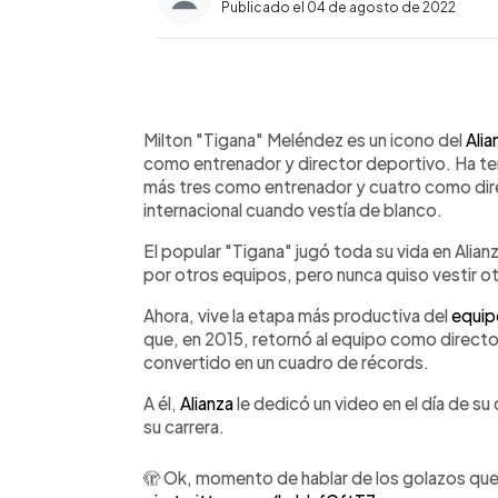
Publicado el 04 de agosto de 2022
0:00
Facebook
Twitter
►
Escuchar artículo
Milton "Tigana" Meléndez es un icono del
Alia
como entrenador y director deportivo. Ha ten
más tres como entrenador y cuatro como dir
internacional cuando vestía de blanco.
El popular "Tigana" jugó toda su vida en Alianz
por otros equipos, pero nunca quiso vestir o
Ahora, vive la etapa más productiva del
equip
que, en 2015, retornó al equipo como directo
convertido en un cuadro de récords.
A él,
Alianza
le dedicó un video en el día de s
su carrera.
🫣 Ok, momento de hablar de los golazos que