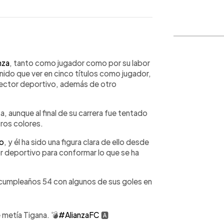
WhatsApp
Copiar link
nza
, tanto como jugador como por su labor
ido que ver en cinco títulos como jugador,
ector deportivo, además de otro
a, aunque al final de su carrera fue tentado
tros colores.
o
, y él ha sido una figura clara de ello desde
r deportivo para conformar lo que se ha
u cumpleaños 54 con algunos de sus goles en
 metía Tigana. 💣
#AlianzaFC
🅰️