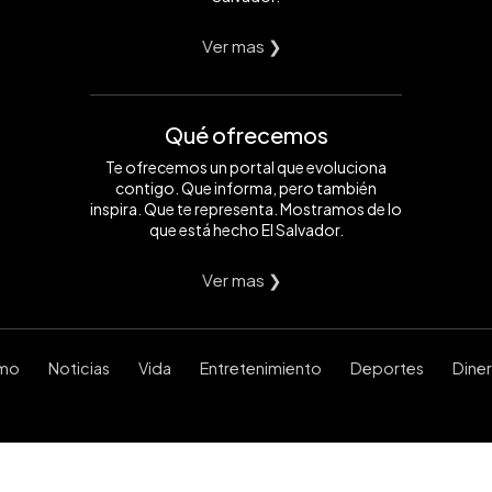
Ver mas ❯
Qué ofrecemos
Te ofrecemos un portal que evoluciona
contigo. Que informa, pero también
inspira. Que te representa. Mostramos de lo
que está hecho El Salvador.
Ver mas ❯
smo
Noticias
Vida
Entretenimiento
Deportes
Dine