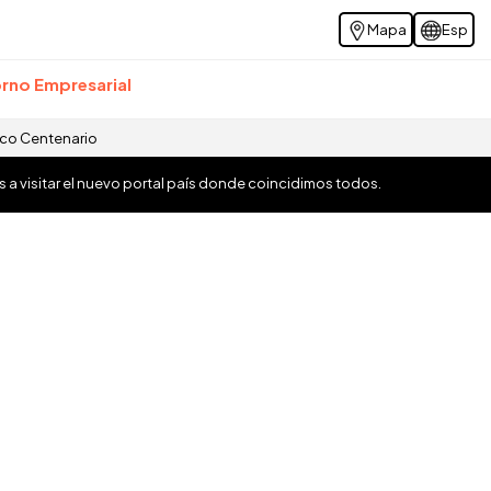
Mapa
Esp
rno Empresarial
ico Centenario
os a visitar el nuevo portal país donde coincidimos todos.