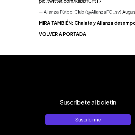
pic.twitter.com/kabbfCftT7
— Alianza Fútbol Club (@AlianzaFC_sv)
Augus
MIRA TAMBIÉN: Chalate y Alianza desempo
VOLVER A PORTADA
Suscríbete al boletín
Suscribirme