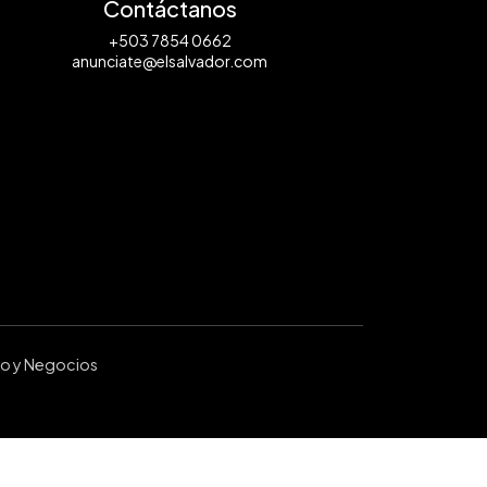
Contáctanos
+503 7854 0662
anunciate@elsalvador.com
ro y Negocios