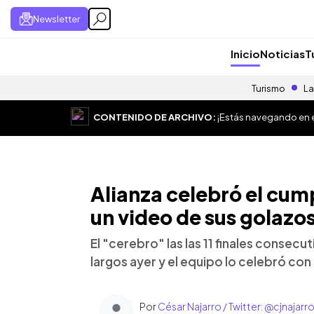
Newsletter
Inicio
Noticias
T
Turismo
La
CONTENIDO DE ARCHIVO:
¡Estás navegando en el
Alianza celebró el cum
un video de sus golazo
El "cerebro" las las 11 finales consec
largos ayer y el equipo lo celebró co
Por
César Najarro / Twitter: @cjnajarr