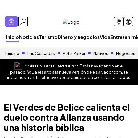
Inicio
Noticias
Turismo
Dinero y negocios
Vida
Entretenim
Turismo
Las Cascadas
Peter Parker
Nativos
Negocios
CONTENIDO DE ARCHIVO:
¡Estás navegando en el
pasado! 🚀 Da el salto a la nueva versión de
elsalvador.com
. Te
invitamos a visitar el nuevo portal país donde coincidimos todos.
El Verdes de Belice calienta el
duelo contra Alianza usando
una historia bíblica