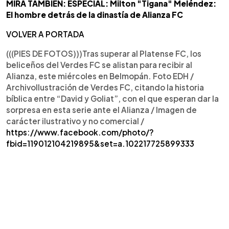
MIRA TAMBIÉN: ESPECIAL: Milton "Tigana" Meléndez:
El hombre detrás de la dinastía de Alianza FC
VOLVER A PORTADA
(((PIES DE FOTOS)))Tras superar al Platense FC, los
beliceños del Verdes FC se alistan para recibir al
Alianza, este miércoles en Belmopán. Foto EDH /
ArchivoIlustración de Verdes FC, citando la historia
bíblica entre “David y Goliat”, con el que esperan dar la
sorpresa en esta serie ante el Alianza / Imagen de
carácter ilustrativo y no comercial /
https://www.facebook.com/photo/?
fbid=119012104219895&set=a.102217725899333