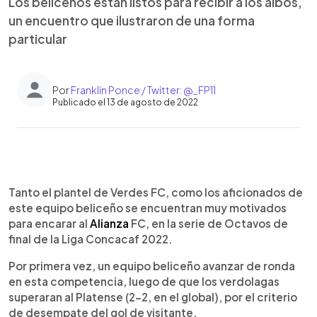
Los beliceños están listos para recibir a los albos,
un encuentro que ilustraron de una forma
particular
Por
Franklin Ponce / Twitter: @_FP11
Publicado el 13 de agosto de 2022
0:00
►
Escuchar artículo
Tanto el plantel de Verdes FC, como los aficionados de
este equipo beliceño se encuentran muy motivados
para encarar al
Alianza
FC, en la serie de Octavos de
final de la Liga Concacaf 2022.
Por primera vez, un equipo beliceño avanzar de ronda
en esta competencia, luego de que los verdolagas
superaran al Platense (2-2, en el global), por el criterio
de desempate del gol de visitante.