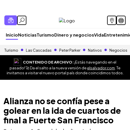
Inicio
Noticias
Turismo
Dinero y negocios
Vida
Entretenim
Turismo
Las Cascadas
Peter Parker
Nativos
Negocios
CONTENIDO DE ARCHIVO:
¡Estás navegando en el
pasado! 🚀 Da el salto a la nueva versión de
elsalvador.com
. Te
invitamos a visitar el nuevo portal país donde coincidimos todos.
Alianza no se confía pese a
golear en la ida de cuartos de
final a Fuerte San Francisco