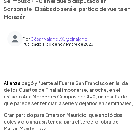
Se impuso 4-0 en el duelo disputado en
Sonsonate. El sábado será el partido de vuelta en
Morazán
Por
César Najarro / X. @cjnajarro
Publicado el 30 de noviembre de 2023
0:00
►
Escuchar artículo
Alianza
pegó y fuerte al Fuerte San Francisco en la ida
de los Cuartos de Final al imponerse, anoche, en el
estadio Ana Mercedes Campos por 4-0, un resultado
que parece sentenciar la serie y dejarlos en semifinales,
Gran partido para Emerson Mauricio, que anotó dos
goles y dio una asistencia para el tercero, obra de
Marvin Monterroza.