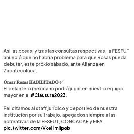
Así las cosas, y tras las consultas respectivas, la FESFUT
anunció que no habría problema para que Rosas pueda
debutar, este próxio sábado, ante Alianza en
Zacatecoluca.
𝐎𝐦𝐚𝐫 𝐑𝐨𝐬𝐚𝐬 𝐇𝐀𝐁𝐈𝐋𝐈𝐓𝐀𝐃𝐎 ✅
El delantero mexicano podrá jugar en nuestro equipo
mayor en el
#Clausura2023
.
Felicitamos al staff jurídico y deportivo de nuestra
institución por su trabajo, apegados siempre a las
normativas de la FESFUT, CONCACAF y FIFA.
pic.twitter.com/VkeHmiIpob