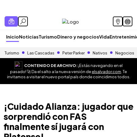
Inicio
Noticias
Turismo
Dinero y negocios
Vida
Entretenim
Turismo
Las Cascadas
Peter Parker
Nativos
Negocios
CONTENIDO DE ARCHIVO:
¡Estás navegando en el
pasado! 🚀 Da el salto a la nueva versión de
elsalvador.com
. Te
invitamos a visitar el nuevo portal país donde coincidimos todos.
¡Cuidado Alianza: jugador que
sorprendió con FAS
finalmente sí jugará con
Platense!