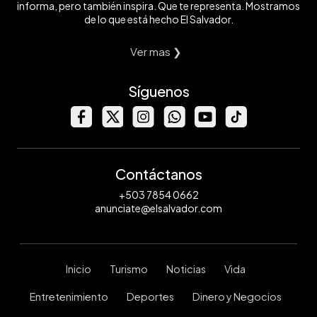
informa, pero también inspira. Que te representa. Mostramos
de lo que está hecho El Salvador.
Ver mas ❯
Síguenos
Contáctanos
+503 7854 0662
anunciate@elsalvador.com
Inicio
Turismo
Noticias
Vida
Entretenimiento
Deportes
Dinero y Negocios