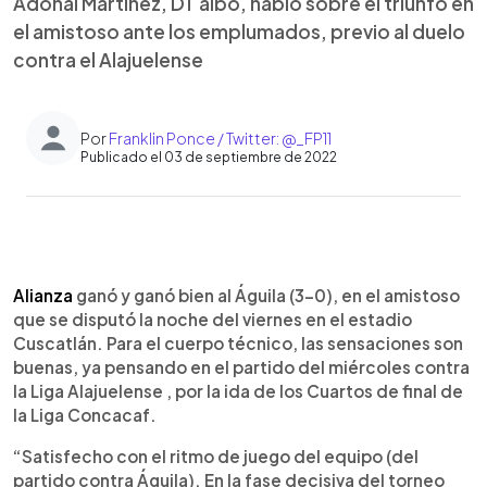
Adonai Martínez, DT albo, habló sobre el triunfo en
el amistoso ante los emplumados, previo al duelo
contra el Alajuelense
Por
Franklin Ponce / Twitter: @_FP11
Publicado el 03 de septiembre de 2022
0:00
►
Escuchar artículo
Alianza
ganó y ganó bien al Águila (3-0), en el amistoso
que se disputó la noche del viernes en el estadio
Cuscatlán. Para el cuerpo técnico, las sensaciones son
buenas, ya pensando en el partido del miércoles contra
la Liga Alajuelense , por la ida de los Cuartos de final de
la Liga Concacaf.
“Satisfecho con el ritmo de juego del equipo (del
partido contra Águila). En la fase decisiva del torneo