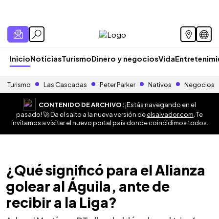
Inicio
Noticias
Turismo
Dinero y negocios
Vida
Entretenim
Turismo
Las Cascadas
Peter Parker
Nativos
Negocios
CONTENIDO DE ARCHIVO:
¡Estás navegando en el
pasado! 🚀 Da el salto a la nueva versión de
elsalvador.com
. Te
invitamos a visitar el nuevo portal país donde coincidimos todos.
¿Qué significó para el Alianza
golear al Águila, ante de
recibir a la Liga?