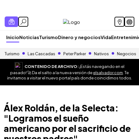
Inicio
Noticias
Turismo
Dinero y negocios
Vida
Entretenim
Turismo
Las Cascadas
Peter Parker
Nativos
Negocios
CONTENIDO DE ARCHIVO:
¡Estás navegando en el
pasado! 🚀 Da el salto a la nueva versión de
elsalvador.com
. Te
invitamos a visitar el nuevo portal país donde coincidimos todos.
Álex Roldán, de la Selecta:
"Logramos el sueño
americano por el sacrificio de
nuestros padres"