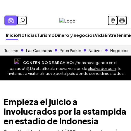
Inicio
Noticias
Turismo
Dinero y negocios
Vida
Entretenim
Turismo
Las Cascadas
Peter Parker
Nativos
Negocios
CONTENIDO DE ARCHIVO:
¡Estás navegando en el
pasado! 🚀 Da el salto a la nueva versión de
elsalvador.com
. Te
invitamos a visitar el nuevo portal país donde coincidimos todos.
Empieza el juicio a
involucrados por la estampida
en estadio de Indonesia