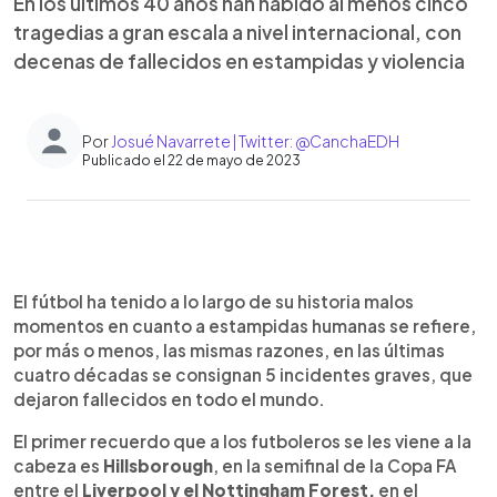
En los últimos 40 años han habido al menos cinco
tragedias a gran escala a nivel internacional, con
decenas de fallecidos en estampidas y violencia
Por
Josué Navarrete | Twitter: @CanchaEDH
Publicado el 22 de mayo de 2023
0:00
►
Escuchar artículo
El fútbol ha tenido a lo largo de su historia malos
momentos en cuanto a estampidas humanas se refiere,
por más o menos, las mismas razones, en las últimas
cuatro décadas se consignan 5 incidentes graves, que
dejaron fallecidos en todo el mundo.
El primer recuerdo que a los futboleros se les viene a la
cabeza es
Hillsborough
, en la semifinal de la Copa FA
entre el
Liverpool y el Nottingham Forest,
en el