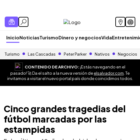
Inicio
Noticias
Turismo
Dinero y negocios
Vida
Entretenim
Turismo
Las Cascadas
Peter Parker
Nativos
Negocios
CONTENIDO DE ARCHIVO:
¡Estás navegando en el
pasado! 🚀 Da el salto a la nueva versión de
elsalvador.com
. Te
invitamos a visitar el nuevo portal país donde coincidimos todos.
Cinco grandes tragedias del
fútbol marcadas por las
estampidas