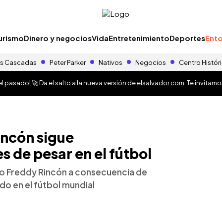
urismo
Dinero y negocios
Vida
Entretenimiento
Deportes
Ento
s Cascadas
Peter Parker
Nativos
Negocios
Centro Histór
 pasado! 🚀 Da el salto a la nueva versión de
elsalvador.com
. Te invitam
incón sigue
 de pesar en el fútbol
no Freddy Rincón a consecuencia de
do en el fútbol mundial