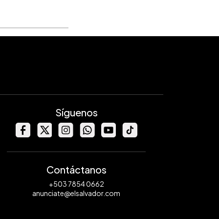
Síguenos
Contáctanos
+503 7854 0662
anunciate@elsalvador.com