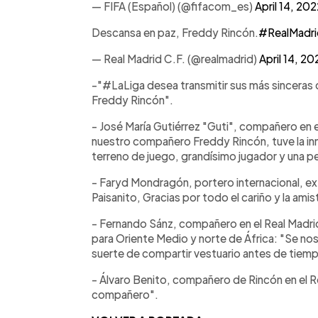
— FIFA (Español) (@fifacom_es)
April 14, 20
Descansa en paz, Freddy Rincón.
#RealMadri
— Real Madrid C.F. (@realmadrid)
April 14, 20
-"#LaLiga desea transmitir sus más sinceras 
Freddy Rincón".
- José María Gutiérrez "Guti", compañero en el
nuestro compañero Freddy Rincón, tuve la inme
terreno de juego, grandísimo jugador y una p
- Faryd Mondragón, portero internacional, ex
Paisanito, Gracias por todo el cariño y la a
- Fernando Sánz, compañero en el Real Madrid
para Oriente Medio y norte de África: "Se nos 
suerte de compartir vestuario antes de tiemp
- Álvaro Benito, compañero de Rincón en el R
compañero".