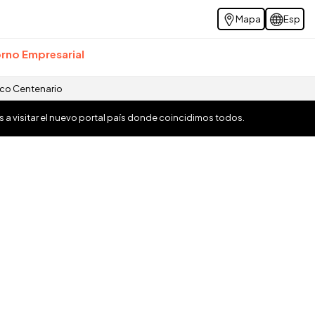
Mapa
Esp
rno Empresarial
ico Centenario
os a visitar el nuevo portal país donde coincidimos todos.