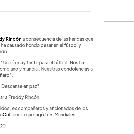
WhatsApp
Copiar link
dy Rincón
a consecuencia de las heridas que
o ha causado hondo pesar en el fútbol y
ndo.
"Un día muy triste para el fútbol. Nos ha
lombiano y mundial. Nuestras condolencias a
ñero".
. Descanse en paz".
ar a Freddy Rincón.
idos, ex compañeros y aficionados de los
nCol
, con la que jugó tres Mundiales.
SC0