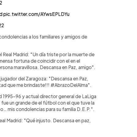
22
d
pic.twitter.com/AYwsEPLDYu
22
condolencias a los familiares y amigos de
 Real Madrid: "Un día triste por la muerte de
nsa fortuna de coincidir con el en el
ersona maravillosa. Descansa en Paz, amigo".
 jugador del Zaragoza: "Descansa en Paz,
mistad que me brindaste!!! #AbrazoDelAlma".
 1995-96 y actual director general de LaLiga
fue un grande de el fútbol con el que tuve la
o… mis condolencias para su familia D.E.P.".
eal Madrid: "Qué injusto. Descansa en paz,