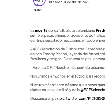
Publicado el 14 de abril de 2022
0:00
Facebook
Twitter
►
Escuchar artículo
La
muerte
del exfutbolista colombiano
Fred
sufrió el pasado lunes en accidente de tráfic
continúa suscitado reacciones en todo el mu
- AFE (Asociación de Futbolistas Españoles): 
dejado Freddy Rincón, leyenda del fútbol co
familiares y amigos. Descansa en paz, compa
- Valencia CF: "Nuestro más sentido pésame
Nos unimos a muchos en el fútbol para record
Nuestro más sincero pésame a sus seres quer
clubes en los que militó y de la
@FCFSeleccio
Descanse en paz.
pic.twitter.com/Kt2tGlG