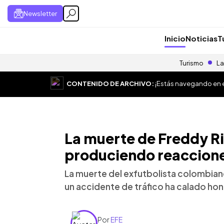
Newsletter
Inicio
Noticias
T
Turismo
La
CONTENIDO DE ARCHIVO:
¡Estás navegando en el
La muerte de Freddy R
produciendo reacciones
La muerte del exfutbolista colombia
un accidente de tráfico ha calado hon
Por
EFE