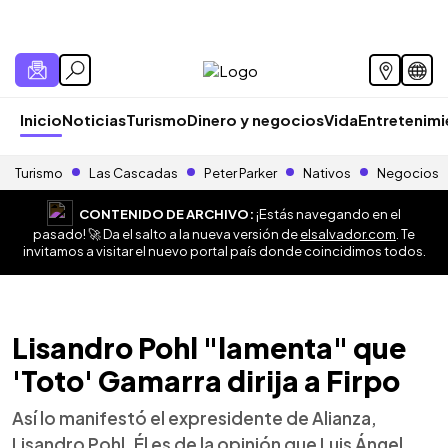
Inicio
Noticias
Turismo
Dinero y negocios
Vida
Entretenim
Turismo
Las Cascadas
Peter Parker
Nativos
Negocios
CONTENIDO DE ARCHIVO:
¡Estás navegando en el
pasado! 🚀 Da el salto a la nueva versión de
elsalvador.com
. Te
invitamos a visitar el nuevo portal país donde coincidimos todos.
Lisandro Pohl "lamenta" que
'Toto' Gamarra dirija a Firpo
Así lo manifestó el expresidente de Alianza,
Lisandro Pohl. Él es de la opinión que Luis Ángel