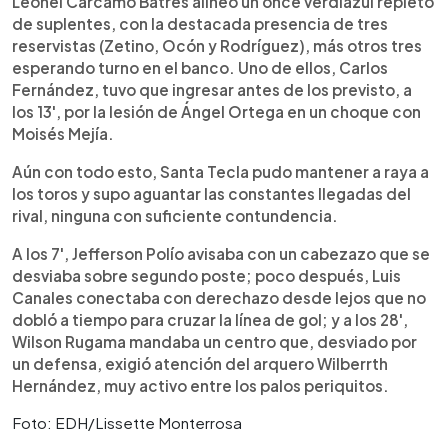
Leonel Cárcamo Batres alineó un once verdiazul repleto
de suplentes, con la destacada presencia de tres
reservistas (Zetino, Ocón y Rodríguez), más otros tres
esperando turno en el banco. Uno de ellos, Carlos
Fernández, tuvo que ingresar antes de los previsto, a
los 13', por la lesión de Ángel Ortega en un choque con
Moisés Mejía.
Aún con todo esto, Santa Tecla pudo mantener a raya a
los toros y supo aguantar las constantes llegadas del
rival, ninguna con suficiente contundencia.
A los 7', Jefferson Polío avisaba con un cabezazo que se
desviaba sobre segundo poste; poco después, Luis
Canales conectaba con derechazo desde lejos que no
dobló a tiempo para cruzar la línea de gol; y a los 28',
Wilson Rugama mandaba un centro que, desviado por
un defensa, exigió atención del arquero Wilberrth
Hernández, muy activo entre los palos periquitos.
Foto: EDH/Lissette Monterrosa