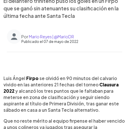
El delantero triniteño puso los goles en un Firpo
que se ganó sin atenuantes su clasificación en la
última fecha ante Santa Tecla
Por
Mario Reyes | @MarioDR
Publicado el 07 de mayo de 2022
0:00
►
Escuchar artículo
Luis Ángel
Firpo
se olvidó en 90 minutos del calvario
vivido en las anteriores 21 fechas del torneo
Clausura
2022
y alcanzó los tres puntos que le faltaban para
meterse en zona de clasificación y seguir siendo
aspirante al título de Primera División, tras ganar este
sábado en casa a un Santa Tecla alternativo.
Que no reste mérito al equipo firpense el haber vencido
a unos colineros ya jugados tras asegurar la