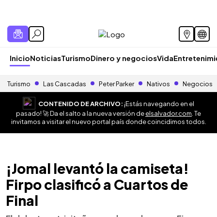
Inicio
Noticias
Turismo
Dinero y negocios
Vida
Entretenim
Turismo
Las Cascadas
Peter Parker
Nativos
Negocios
CONTENIDO DE ARCHIVO:
¡Estás navegando en el
pasado! 🚀 Da el salto a la nueva versión de
elsalvador.com
. Te
invitamos a visitar el nuevo portal país donde coincidimos todos.
¡Jomal levantó la camiseta!
Firpo clasificó a Cuartos de
Final