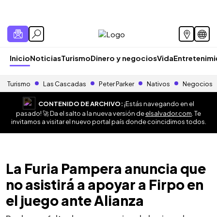
Inicio
Noticias
Turismo
Dinero y negocios
Vida
Entretenim
Turismo
Las Cascadas
Peter Parker
Nativos
Negocios
CONTENIDO DE ARCHIVO:
¡Estás navegando en el
pasado! 🚀 Da el salto a la nueva versión de
elsalvador.com
. Te
invitamos a visitar el nuevo portal país donde coincidimos todos.
La Furia Pampera anuncia que
no asistirá a apoyar a Firpo en
el juego ante Alianza