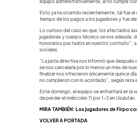
equipo administrativamente, al no cumplir con
Esto ya ha ocurrido recientemente, tal fue e
tiempo de los pagos a los jugadores y fue de
Lo curioso del caso es que, los afectados a
jugadores y cuerpo técnico se nos adeuda, d
honorarios pactados en nuestro contrato”, se
sociales.
“La junta directiva nos informó que después de
se nos cancelaría por lo menos un mes de nue
finalizar nos ofrecieron únicamente quince dí
no cumplieron con lo acordado”, según reza e
Este domingo, el equipo se enfrentará en la vu
de perder el miércoles 11 por 1-2 en Usulután.
MIRA TAMBIÉN: Los jugadores de Firpo con
VOLVER A PORTADA