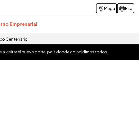
Mapa
Esp
rno Empresarial
ico Centenario
os a visitar el nuevo portal país donde coincidimos todos.