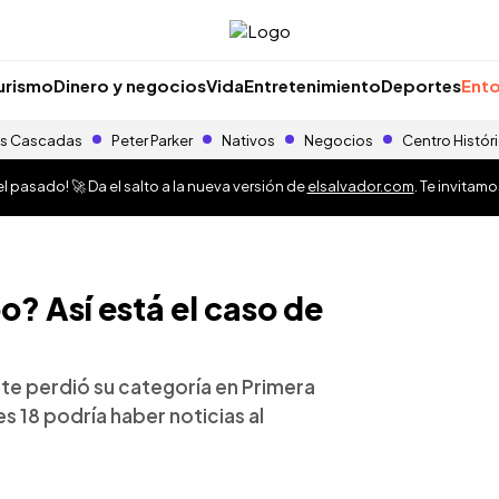
urismo
Dinero y negocios
Vida
Entretenimiento
Deportes
Ento
s Cascadas
Peter Parker
Nativos
Negocios
Centro Histór
 pasado! 🚀 Da el salto a la nueva versión de
elsalvador.com
. Te invitam
? Así está el caso de
ate perdió su categoría en Primera
es 18 podría haber noticias al