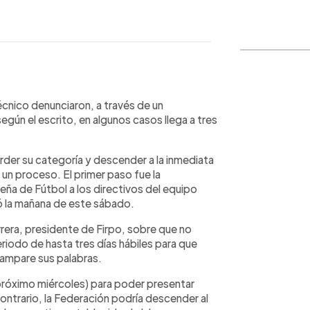
o
WhatsApp
Copiar link
écnico denunciaron, a través de un
egún el escrito, en algunos casos llega a tres
erder su categoría y descender a la inmediata
o un proceso. El primer paso fue la
eña de Fútbol a los directivos del equipo
ó la mañana de este sábado.
rera, presidente de Firpo, sobre que no
iodo de hasta tres días hábiles para que
ampare sus palabras.
(próximo miércoles) para poder presentar
ntrario, la Federación podría descender al