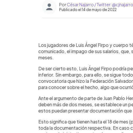
Por
César Najarro / Twitter: @cjnajarr
Publicado el 14 de mayo de 2022
0:00
Facebook
Twitter
►
Escuchar artículo
Los jugadores de Luis Ángel Firpo y cuerpo t
comunicado, el impago de sus salarios, que, s
meses.
De ser cierto esto, Luis Ángel Firpo podría p
inferior. Sin embargo, para ello, se sigue tod
convocatoria que hizo la Federación Salvador
para conocer sobre el hecho, algo que ocurri
Ante el argumento de parte de Juan Pablo Her
deben más de dos meses, se establece un per
estos puedan presentar documentación que 
Esto significa que tienen hasta el 18 de mes 
toda la documentación respectiva. En caso co