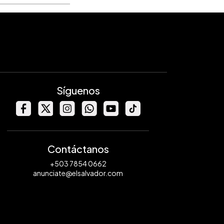
Síguenos
Contáctanos
+503 7854 0662
anunciate@elsalvador.com